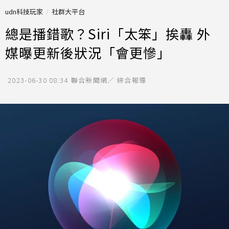
udn科技玩家
社群大平台
總是播錯歌？Siri「太笨」挨轟 外
媒曝更新後狀況「會更慘」
2023-06-30 08:34
聯合新聞網／ 綜合報導