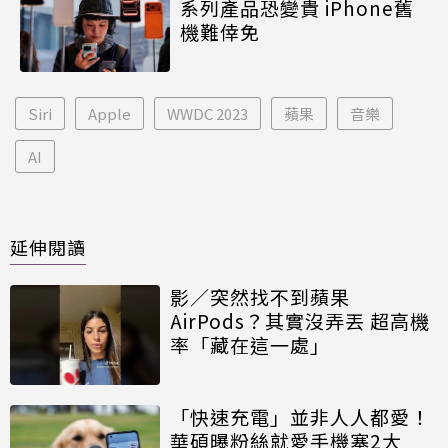
系列產品恐變貴 iPhone舊
機難倖免
Siri
Apple
WWDC 2023
蘋果
音樂
AI
延伸閱讀
影／突然找不到蘋果
AirPods？其實沒弄丟 超高機
率「藏在這一處」
「快速充電」並非人人都愛！
華碩曝粉絲就愛手機塞2大