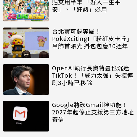
貼爽用半年 「好人一生平
安」、「好熱」必用
台北寶可夢專屬！
PokéXciting!「粉紅皮卡丘」
吊飾首曝光 掛包包慶30週年
OpenAI執行長奧特曼也沉迷
TikTok！「威力太強」失控連
刷3小時已移除
Google將砍Gmail神功能！
2027年起停止支援第三方地址
寄信