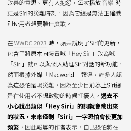
改善的意思。更有人抱怨，每次播放
音樂
時
更是Siri的災難時刻，因為它總是無法正確識
別使用者想要聽什麼歌。
在
WWDC 2023
時，蘋果說明了Siri的更新，
包含了將原本向裝置喊「Hey Siri」改為喊
「Siri」就可以與個人助理Siri對話的新功能，
然而根據外媒「
Macworld
」報導，許多人認
為這恐怕是場災難，因為至少目前為止Siri總
是在使用者不想啟動的時候打擾人，
過去不
小心說出類似「Hey Siri」的詞就會跳出來
的狀況，未來僅剩「Siri」一字恐怕會使更加
頻繁
，因此報導的作者表示，自己恐怕將在