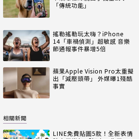
「傳統功能」
搖勒搖勒玩太嗨？iPhone
14「車禍偵測」超敏感 音樂
節通報事件暴增5倍
蘋果Apple Vision Pro太重擬
出「減壓頭帶」 外媒曝1殘酷
事實
相關新聞
LINE免費貼圖5款！全新表情