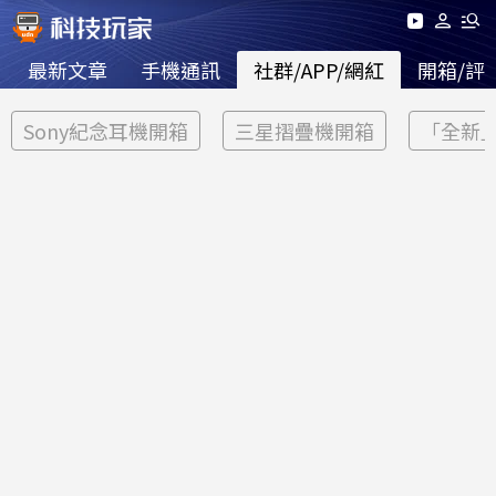
最新文章
手機通訊
社群/APP/網紅
開箱/評
Sony紀念耳機開箱
三星摺疊機開箱
「全新