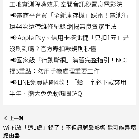
工地實測降噪效果 空間音訊秒置身電影院
📢電商平台買「全新庫存機」踩雷！電池循
環44次還帶維修紀錄 網揭無良賣家手法
📢 Apple Pay、信用卡搭北捷「只扣1元」是
沒刷到嗎？官方曝扣款規則秒懂
📢國家級「行動斷網」演習完整指引！NCC
揭3重點：勿用手機處理重要工作
📢 LINE免費貼圖4款！「蛤」字必下載爽用
半年、熊大兔兔動態圖超Q
上一則
Wi-Fi放「這1處」錯了！不但訊號受影響 還可能弄壞
路由器