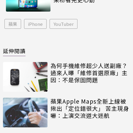
蘋果
iPhone
YouTuber
延伸閱讀
為何手機維修超少人送副廠？
過來人曝「維修首選原廠」主
因：不是保固問題
蘋果Apple Maps全新上線被
揪出「定位錯很大」 苦主現身
嚇：上演交流道大迷航