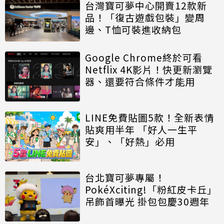
台灣寶可夢中心開賣12款新
品！「復古遊戲包裝」變周
邊、T恤可裝進收納包
Google Chrome終於可看
Netflix 4K影片！快更新瀏覽
器、還要符合條件才能用
LINE免費貼圖5款！全新表情
貼爽用半年 「好人一生平
安」、「好熱」必用
台北寶可夢專屬！
PokéXciting!「粉紅皮卡丘」
吊飾首曝光 掛包包慶30週年