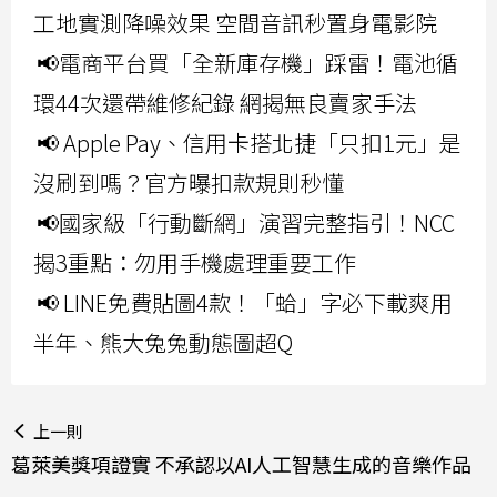
工地實測降噪效果 空間音訊秒置身電影院
📢電商平台買「全新庫存機」踩雷！電池循
環44次還帶維修紀錄 網揭無良賣家手法
📢 Apple Pay、信用卡搭北捷「只扣1元」是
沒刷到嗎？官方曝扣款規則秒懂
📢國家級「行動斷網」演習完整指引！NCC
揭3重點：勿用手機處理重要工作
📢 LINE免費貼圖4款！「蛤」字必下載爽用
半年、熊大兔兔動態圖超Q
上一則
葛萊美獎項證實 不承認以AI人工智慧生成的音樂作品