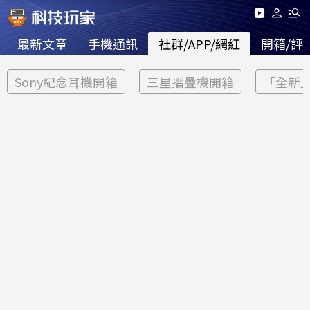
最新文章
手機通訊
社群/APP/網紅
開箱/評
Sony紀念耳機開箱
三星摺疊機開箱
「全新