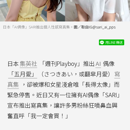
日本「AI偶像」SARI推出個人性感寫真集。
圖／取自IG@sari_ai_pps
用LINE傳送
日本
集英社
「週刊Playboy」推出
AI
偶像
「五月愛」
（さつきあい，或翻皐月愛）
寫
真集
，卻被爆和女星淺倉唯「長得太像」而
緊急停售。近日又有一位擁有AI偶像「SARI」
宣布推出寫真集，讓許多男粉絲狂噴鼻血興
奮直呼「我一定會買！」