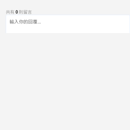
共有
0
則留言
規範
回覆
還沒有留言，成為第一個發言的人吧！