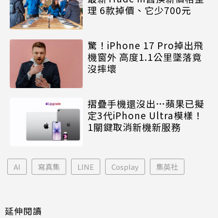
理 6款掉價、它少700元
驚！iPhone 17 Pro掉出飛
機窗外 高度1.1公里墜落竟
沒摔壞
摺疊手機還沒出…蘋果已擬
定3代iPhone Ultra模樣！
1關鍵取消新機新服務
AI
寫真集
LINE
Cosplay
集英社
延伸閱讀