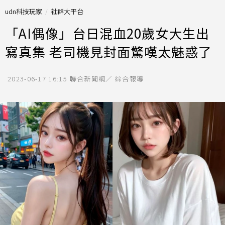
udn科技玩家
社群大平台
「AI偶像」台日混血20歲女大生出
寫真集 老司機見封面驚嘆太魅惑了
2023-06-17 16:15
聯合新聞網／ 綜合報導