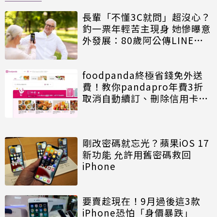
長輩「不懂3C就問」超沒心？
釣一票年輕苦主現身 她慘曝意
外發展：80歲阿公傳LINE追
小三
foodpanda終極省錢免外送
費！教你pandapro年費3折
取消自動續訂、刪除信用卡一
次看
剛改密碼就忘光？蘋果iOS 17
新功能 允許用舊密碼救回
iPhone
要賣趁現在！9月過後這3款
iPhone恐怕「身價暴跌」