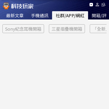
最新文章
手機通訊
社群/APP/網紅
開箱/評
Sony紀念耳機開箱
三星摺疊機開箱
「全新