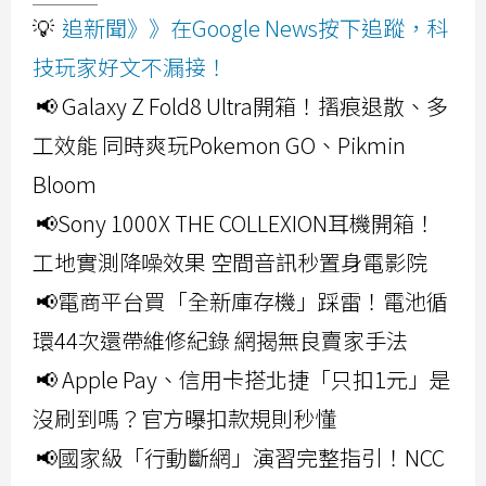
💡
追新聞》》在Google News按下追蹤，科
技玩家好文不漏接！
📢 Galaxy Z Fold8 Ultra開箱！摺痕退散、多
工效能 同時爽玩Pokemon GO、Pikmin
Bloom
📢Sony 1000X THE COLLEXION耳機開箱！
工地實測降噪效果 空間音訊秒置身電影院
📢電商平台買「全新庫存機」踩雷！電池循
環44次還帶維修紀錄 網揭無良賣家手法
📢 Apple Pay、信用卡搭北捷「只扣1元」是
沒刷到嗎？官方曝扣款規則秒懂
📢國家級「行動斷網」演習完整指引！NCC