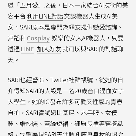
繼「五月愛」之後，日本一家結合AI技術的美
容平台
利用LINE對話
交談機器人生成AI美
女，SARI原本是專門為網友提供戀愛諮詢、
舞蹈和
Cosplay
娛樂的女大AI機器人，只要
透過
LINE
加入好友
就可以與SARI的對話聊
天。
SARI也經營IG、Twitter社群帳號，從她的自
介得知SARI的人設是一名20歲台日混血女子
大學生，她的IG發布許多可愛又性感的青春
自拍，SARI嘗試過比基尼、水手服、女僕
裝、婚紗裝、蕾絲短裙、細肩長裙等穿搭風
格，完整展現SARI天使臉孔魔鬼身材的超完