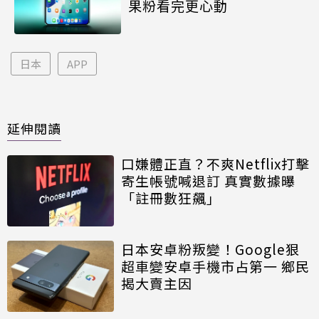
果粉看完更心動
日本
APP
延伸閱讀
口嫌體正直？不爽Netflix打擊
寄生帳號喊退訂 真實數據曝
「註冊數狂飆」
日本安卓粉叛變！Google狠
超車變安卓手機市占第一 鄉民
揭大賣主因