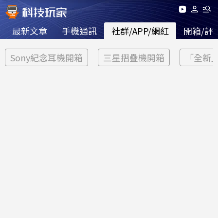
最新文章
手機通訊
社群/APP/網紅
開箱/評
Sony紀念耳機開箱
三星摺疊機開箱
「全新