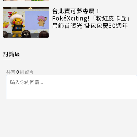
台北寶可夢專屬！
PokéXciting!「粉紅皮卡丘」
吊飾首曝光 掛包包慶30週年
討論區
共有
0
則留言
規範
回覆