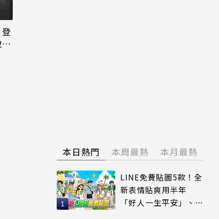
日登
洩端
本日熱門
本周最熱
本月最熱
LINE免費貼圖5款！全
新表情貼爽用半年
「好人一生平安」、
「好熱」必用