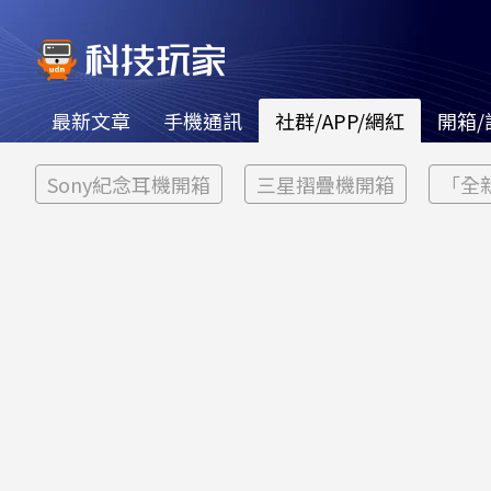
最新文章
手機通訊
社群/APP/網紅
開箱/
Sony紀念耳機開箱
三星摺疊機開箱
「全