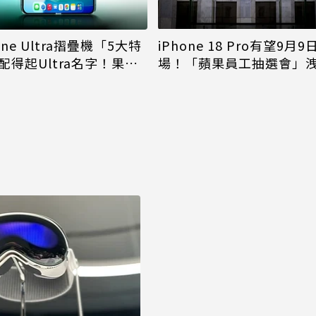
iPhone 18 Pro有望9月9
one Ultra摺疊機「5大特
場！「蘋果員工抽選會」
配得起Ultra名字！果粉
倪
更心動