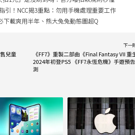
指引！NCC揭3重點：勿用手機處理重要工作
」字必下載爽用半年、熊大兔兔動態圖超Q
下一
販售兒童
《FF7》重製二部曲《Final Fantasy VII 
2024年初登PS5 《FF7永恆危機》手遊預
測