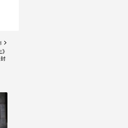
則
重生》
告封