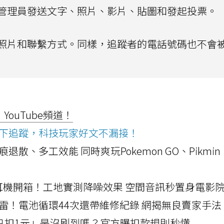
管理員發送文字、照片、影片、貼圖和發起投票。
照片和聯繫方式。同樣，追蹤者的電話號碼也不會
ouTube頻道！
ws按下追蹤，科技玩家好文不漏接！
a開箱！摺痕退散、多工效能 同時爽玩Pokemon GO、Pikmin
LLEXION耳機開箱！工地實測降噪效果 空間音訊秒置身電影
雷！電池循環44次還帶維修紀錄 網揭無良賣家手法
北捷「只扣1元」是沒刷到嗎？官方曝扣款規則秒懂