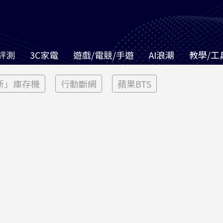
評測
3C家電
遊戲/電競/手遊
AI浪潮
教學/工
新」庫存機
行動斷網
蘋果BTS