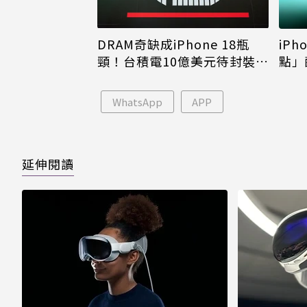
DRAM奇缺成iPhone 18瓶
iPh
頸！台積電10億美元待封裝晶
點」
片只能枯等
看完
WhatsApp
APP
延伸閱讀