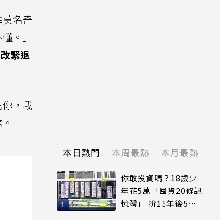
進莫名奇
不懂。」
改緊退
信你，我
信。」
本日熱門
本周最熱
本月最熱
你敢投資嗎？18歲少
年花5萬「囤貨20條記
憶體」 拚15年後5倍
賣出