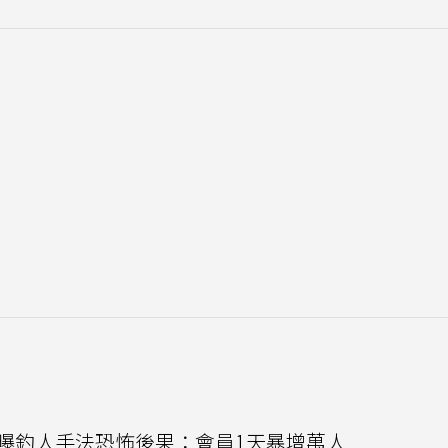
他曝釣人手法恐怖後果：會員1天暴增萬人