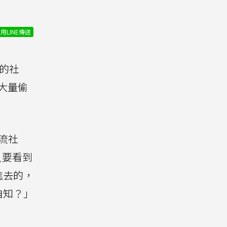
用LINE傳送
的社
大量偷
外流社
只要看到
進去的，
自知？」