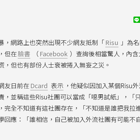
暴，網路上也突然出現不少網友抵制「
Risu
」為名
，但在
臉書
（
Facebook
）查詢後相當驚人，內含
慌，但也有部份人士衰被捲入無妄之災。
網友日前在
Dcard
表示
，他疑似因加入某個Risu
，並稱這些Risu社團可以當成「噁男試紙」，「
，完全不知道有這社團存在，「不知道是誰把我拉
學回應：「誰相信，自己被加入外流社團有可能不