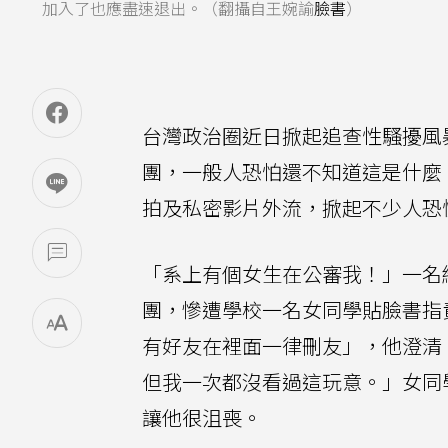
加入了也應盡速退出。（翻攝自王婉諭
臉書
）
台灣政治圈近日掀起追查性騷擾風
團，一般人恐怕還不知道這是什麼
拍及私密影片外流，掀起不少人恐
「系上有個女生在公審我！」一名
團，慘遭學校一名女同學貼臉書指責
有好友在裡面一律刪友」，他澄清
但我一次都沒看過這玩意。」女同
讓他很沮喪。