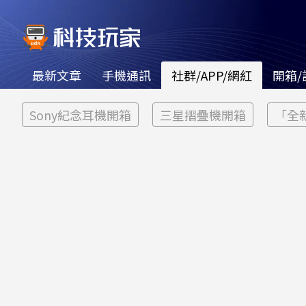
最新文章
手機通訊
社群/APP/網紅
開箱/
Sony紀念耳機開箱
三星摺疊機開箱
「全