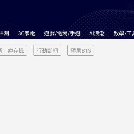
評測
3C家電
遊戲/電競/手遊
AI浪潮
教學/工
新」庫存機
行動斷網
蘋果BTS