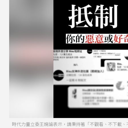
時代力量立委王婉諭表示，請秉持著「不觀看、不下載、不