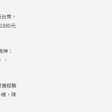
新台幣，
880元
戰神：
地》、
根據經驗
一樣，降