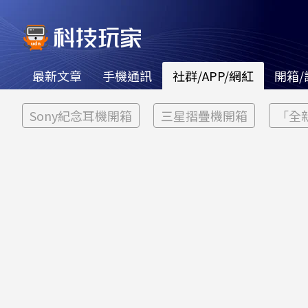
最新文章
手機通訊
社群/APP/網紅
開箱/
Sony紀念耳機開箱
三星摺疊機開箱
「全