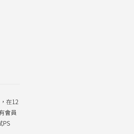
員，在12
現有會員
PS