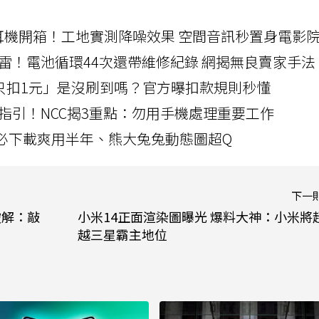
LLEXION耳機開箱！工地實測降噪效果 空間音訊秒置身電影
雷！電池循環44次還帶維修紀錄 網揭無良賣家手法
北捷「只扣1元」是沒刷到嗎？官方曝扣款規則秒懂
指引！NCC揭3重點：勿用手機處理重要工作
」字必下載爽用半年、熊大兔兔動態圖超Q
下一
破解：敲
小米14正面渲染圖曝光 爆料大神：小米將
越三星霸主地位