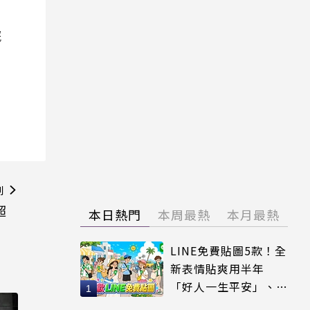
院
則
超
本日熱門
本周最熱
本月最熱
LINE免費貼圖5款！全
新表情貼爽用半年
「好人一生平安」、
「好熱」必用