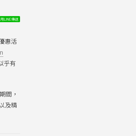
用LINE傳送
球優惠活
on
而似乎有
日期間，
，以及精