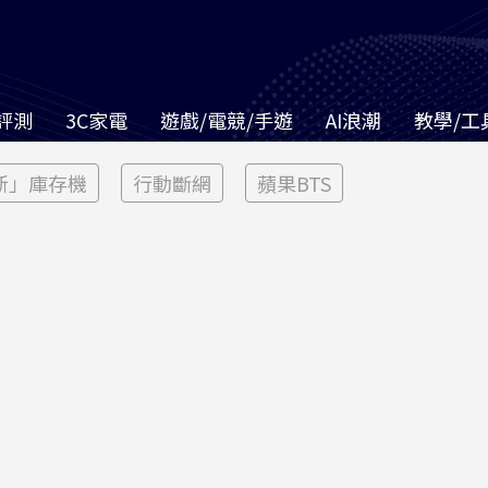
評測
3C家電
遊戲/電競/手遊
AI浪潮
教學/工
新」庫存機
行動斷網
蘋果BTS