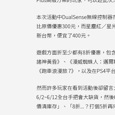
本次活動中DualSense無線控
比原價優惠300元，而星塵紅／星
新台幣，便宜了400元。
遊戲方面折至少都有8折優惠，包
諸神黃昏》、《漫威蜘蛛人：邁爾斯摩拉斯
《跑車浪漫旅 7》，以及在PS4
然而許多玩家在看到活動後卻留言
6/2~6/12全台手把會大缺貨，
價清庫存」、「8折...？打個5折