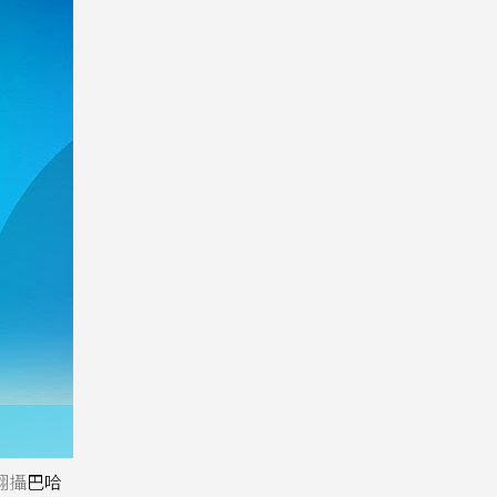
翻攝
巴哈