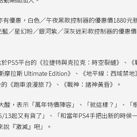
制器亦有優惠，白色／午夜黑款控制器的優惠價1880元
光藍／星幻粉／銀河紫／深灰迷彩款控制器的優惠價1
含於PS5平台的《拉捷特與克拉克：時空裂縫》、《
 Ultimate Edition》、《地平線：西域禁
平台的《跑車浪漫旅 7》、《戰神：諸神黃昏》。
大酸，表示「萬年特價陣容」、「就這樣？」、「
然後6/13起又有貨了」、「和當年PS4手把出新的時侯
再來說『激減』吧」。