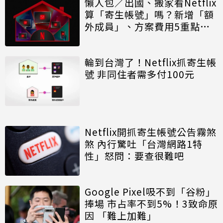
懶人包／出國、搬家看Netflix
算「寄生帳號」嗎？新增「額
外成員」、方案費用5重點一
次看
輪到台灣了！Netflix抓寄生帳
號 非同住者需多付100元
Netflix開抓寄生帳號公告霧煞
煞 內行驚吐「台灣網路1特
性」怒問：要查很難吧
Google Pixel吸不到「谷粉」
捧場 市占率不到5%！3致命原
因 「難上加難」