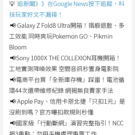
💡
追新聞》》在Google News按下追蹤，科
技玩家好文不漏接！
📢 Galaxy Z Fold8 Ultra開箱！摺痕退散、多
工效能 同時爽玩Pokemon GO、Pikmin
Bloom
📢Sony 1000X THE COLLEXION耳機開箱！
工地實測降噪效果 空間音訊秒置身電影院
📢電商平台買「全新庫存機」踩雷！電池循
環44次還帶維修紀錄 網揭無良賣家手法
📢 Apple Pay、信用卡搭北捷「只扣1元」是
沒刷到嗎？官方曝扣款規則秒懂
📢國家級「行動斷網」演習完整指引！NCC
揭3重點：勿用手機處理重要工作