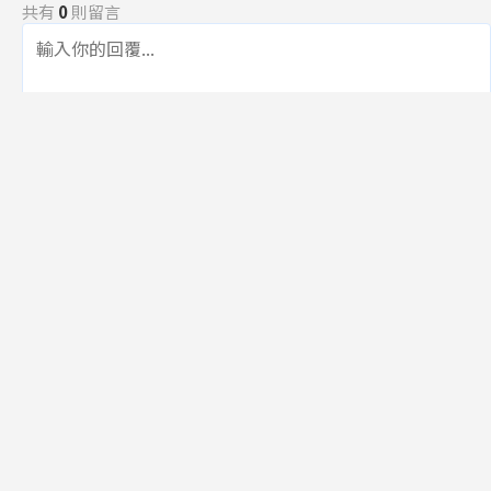
共有
0
則留言
規範
回覆
還沒有留言，成為第一個發言的人吧！
訂閱