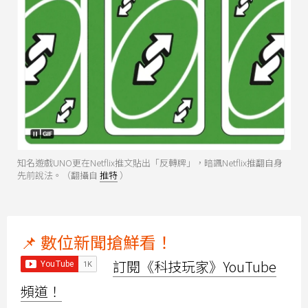
知名遊戲UNO更在Netflix推文貼出「反轉牌」，暗諷Netflix推翻自身
先前說法。（翻攝自
推特
）
📌 數位新聞搶鮮看！
訂閱《科技玩家》YouTube
頻道！