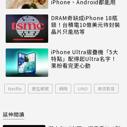
iPhone、Android都能用
DRAM奇缺成iPhone 18瓶
頸！台積電10億美元待封裝
晶片只能枯等
iPhone Ultra摺疊機「5大
特點」配得起Ultra名字！
果粉看完更心動
Netflix
寄生帳號
網飛
UNO
串流影音
延伸閱讀