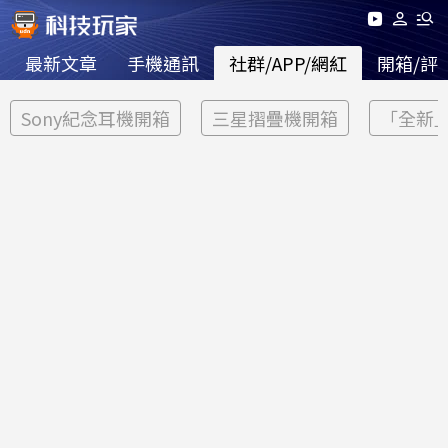
最新文章
手機通訊
社群/APP/網紅
開箱/評
Sony紀念耳機開箱
三星摺疊機開箱
「全新