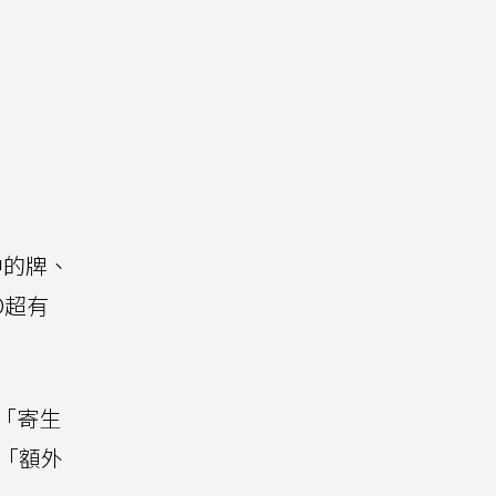
中的牌、
O超有
能「寄生
「額外