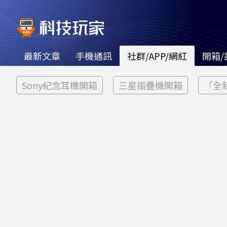
最新文章
手機通訊
社群/APP/網紅
開箱/
Sony紀念耳機開箱
三星摺疊機開箱
「全