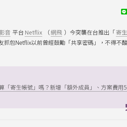
影音
平台
Netflix
（
網飛
）今突襲在台推出「
寄
包Netflix以前曾經鼓勵「共享密碼」，不得不
lix算「寄生帳號」嗎？新增「額外成員」、方案費用