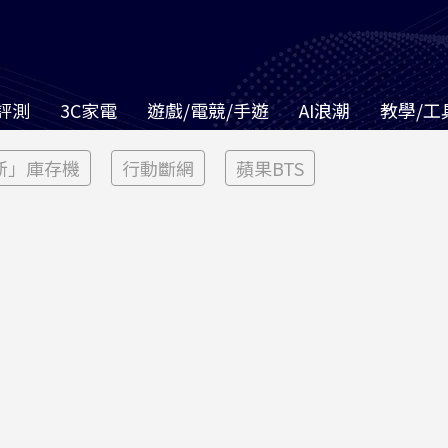
評測
3C家電
遊戲/電競/手遊
AI浪潮
教學/工
新」庫存機
行動斷網
蘋果BTS