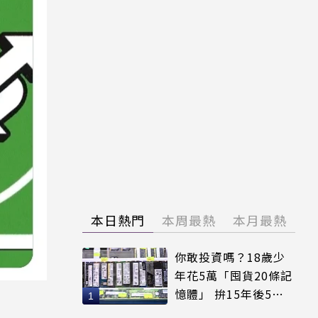
本日熱門
本周最熱
本月最熱
你敢投資嗎？18歲少
年花5萬「囤貨20條記
憶體」 拚15年後5倍
賣出