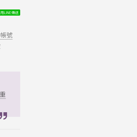
用LINE傳送
生帳號
酸
5重