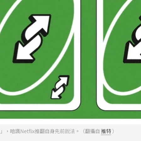
牌」，暗諷Netflix推翻自身先前說法。（翻攝自
推特
）