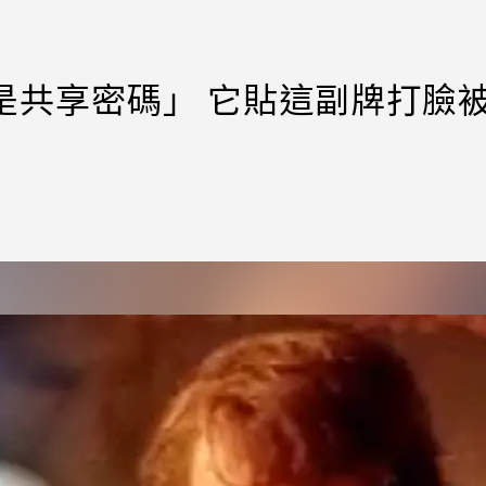
「愛是共享密碼」 它貼這副牌打臉