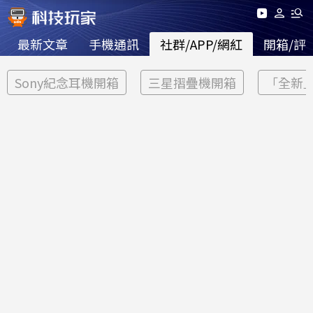
最新文章
手機通訊
社群/APP/網紅
開箱/評
Sony紀念耳機開箱
三星摺疊機開箱
「全新