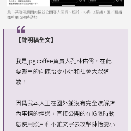
北市某咖啡廳因肉搜並公開客人個資、照片、IG與FB惹議。圖／翻攝
咖啡廳IG限時動態
【聲明稿全文】
我是jpg coffee負責人孔林佑儒，在此
要鄭重的向陳怡雯小姐和社會大眾道
歉！
因爲我本人正在國外並沒有完全瞭解店
內事情的經過，直接公開的在IG限時動
態使用照片和不雅文字去攻擊陳怡雯小