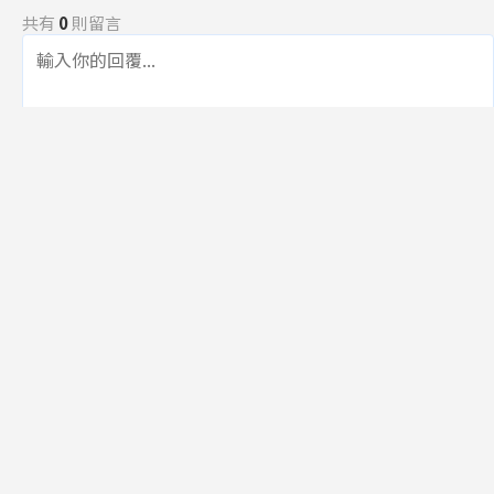
共有
0
則留言
規範
回覆
還沒有留言，成為第一個發言的人吧！
訂閱