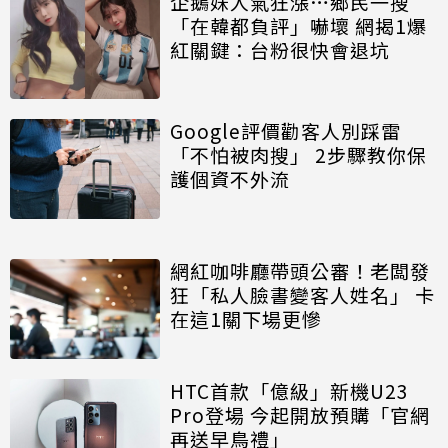
企鵝妹人氣狂漲…鄉民一搜
「在韓都負評」嚇壞 網揭1爆
紅關鍵：台粉很快會退坑
Google評價勸客人別踩雷
「不怕被肉搜」 2步驟教你保
護個資不外流
網紅咖啡廳帶頭公審！老闆發
狂「私人臉書變客人姓名」 卡
在這1關下場更慘
HTC首款「億級」新機U23
Pro登場 今起開放預購「官網
再送早鳥禮」