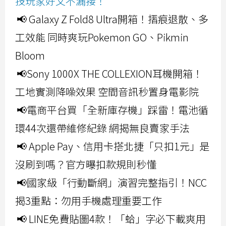
技玩家好文不漏接！
📢 Galaxy Z Fold8 Ultra開箱！摺痕退散、多
工效能 同時爽玩Pokemon GO、Pikmin
Bloom
📢Sony 1000X THE COLLEXION耳機開箱！
工地實測降噪效果 空間音訊秒置身電影院
📢電商平台買「全新庫存機」踩雷！電池循
環44次還帶維修紀錄 網揭無良賣家手法
📢 Apple Pay、信用卡搭北捷「只扣1元」是
沒刷到嗎？官方曝扣款規則秒懂
📢國家級「行動斷網」演習完整指引！NCC
揭3重點：勿用手機處理重要工作
📢 LINE免費貼圖4款！「蛤」字必下載爽用