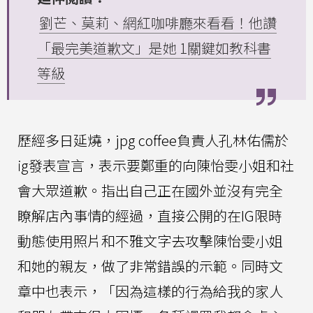
劉芒、莫莉、網紅咖啡廳來看看！他讚
「最完美道歉文」是她 1關鍵如教科書
等級
歷經多日延燒，jpg coffee負責人孔林佑儒於
ig發表宣言，表示要鄭重的向陳怡雯小姐和社
會大眾道歉。指出自己正在國外並沒有完全
瞭解店內事情的經過，直接公開的在IG限時
動態使用照片和不雅文字去攻擊陳怡雯小姐
和她的親友，做了非常錯誤的示範。同時文
章中也表示，「因為這樣的行為給我的家人