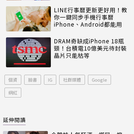
LINE行事曆更新更好用！教
你一鍵同步手機行事曆
iPhone、Android都能用
DRAM奇缺成iPhone 18瓶
頸！台積電10億美元待封裝
晶片只能枯等
個資
臉書
IG
社群媒體
Google
網紅
延伸閱讀