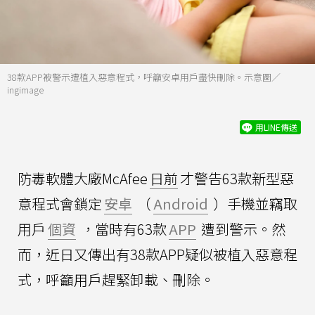
38款APP被警示遭植入惡意程式，呼籲安卓用戶盡快刪除。示意圖／
ingimage
用LINE傳送
防毒軟體大廠McAfee
日前
才警告63款新型惡
意程式會鎖定
安卓
（
Android
）手機並竊取
用戶
個資
，當時有63款
APP
遭到警示。然
而，近日又傳出有38款APP疑似被植入惡意程
式，呼籲用戶趕緊卸載、刪除。