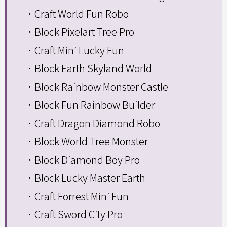
．Craft World Fun Robo
．Block Pixelart Tree Pro
．Craft Mini Lucky Fun
．Block Earth Skyland World
．Block Rainbow Monster Castle
．Block Fun Rainbow Builder
．Craft Dragon Diamond Robo
．Block World Tree Monster
．Block Diamond Boy Pro
．Block Lucky Master Earth
．Craft Forrest Mini Fun
．Craft Sword City Pro