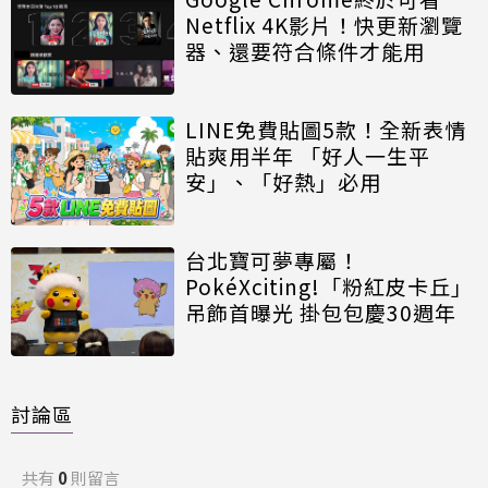
Netflix 4K影片！快更新瀏覽
器、還要符合條件才能用
LINE免費貼圖5款！全新表情
貼爽用半年 「好人一生平
安」、「好熱」必用
台北寶可夢專屬！
PokéXciting!「粉紅皮卡丘」
吊飾首曝光 掛包包慶30週年
討論區
共有
0
則留言