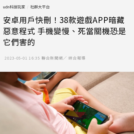
udn科技玩家
社群大平台
安卓用戶快刪！38款遊戲APP暗藏
惡意程式 手機變慢、死當關機恐是
它們害的
2023-05-01 16:35
聯合新聞網／ 綜合報導