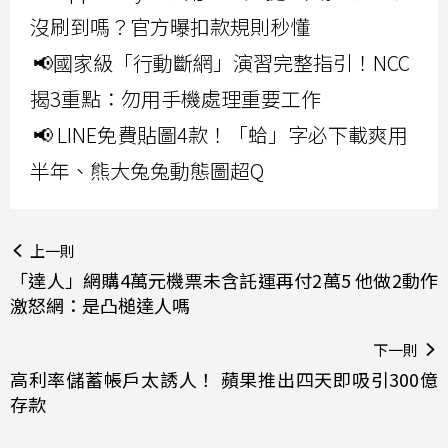
沒刷到嗎？官方曝扣款規則秒懂
📢國家級「行動斷網」演習完整指引！NCC
揭3重點：勿用手機處理重要工作
📢 LINE免費貼圖4款！「蛤」字必下載爽用
半年、熊大兔兔動態圖超Q
上一則
「達人」網購4萬元機票未含託運再付2萬5 他做2動作
激怒網：是凸槌達人嗎
下一則
高利率儲蓄帳戶太誘人！ 蘋果推出四天即吸引300億
存款