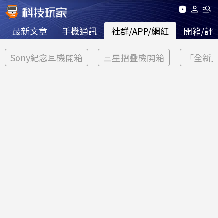
最新文章
手機通訊
社群/APP/網紅
開箱/評
Sony紀念耳機開箱
三星摺疊機開箱
「全新