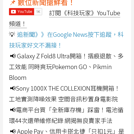
📌 數位新聞搶鮮看！
訂閱《科技玩家》YouTube
頻道！
💡
追新聞》》在Google News按下追蹤，科
技玩家好文不漏接！
📢 Galaxy Z Fold8 Ultra開箱！摺痕退散、多
工效能 同時爽玩Pokemon GO、Pikmin
Bloom
📢Sony 1000X THE COLLEXION耳機開箱！
工地實測降噪效果 空間音訊秒置身電影院
📢電商平台買「全新庫存機」踩雷！電池循
環44次還帶維修紀錄 網揭無良賣家手法
📢 Apple Pay、信用卡搭北捷「只扣1元」是