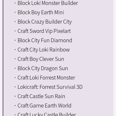
．Block Loki Monster Builder
．Block Boy Earth Mini
．Block Crazy Builder City
．Craft Sword Vip Pixelart
．Block City Fun Diamond
．Craft City Loki Rainbow
．Craft Boy Clever Sun
．Block City Dragon Sun
．Craft Loki Forrest Monster
．Lokicraft: Forrest Survival 3D
．Craft Castle Sun Rain
．Craft Game Earth World
．Craft Lucky Castle Builder