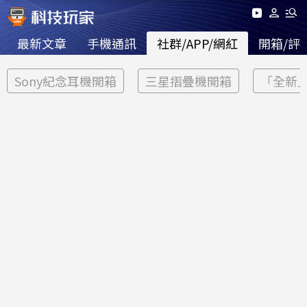
最新文章
手機通訊
社群/APP/網紅
開箱/評
Sony紀念耳機開箱
三星摺疊機開箱
「全新