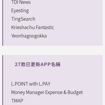
TDI News
Eyesting
TingSearch
Krieshachu Fantastic
Yeonhagoogokka
27款已更新APP名稱
L.POINT with L.PAY
Money Manager Expense & Budget
TMAP