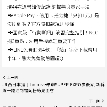
環44次還帶維修紀錄 網揭無良賣家手法
📢 Apple Pay、信用卡搭北捷「只扣1元」是
沒刷到嗎？官方曝扣款規則秒懂
📢國家級「行動斷網」演習完整指引！NCC
揭3重點：勿用手機處理重要工作
📢 LINE免費貼圖4款！「蛤」字必下載爽用
半年、熊大兔兔動態圖超Q
上一則
JR西日本攜手hololive舉辦SUPER EXPO事後趴 新幹
線一路油到福岡粉絲見面會
下一則