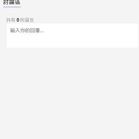
討論區
共有
0
則留言
規範
回覆
還沒有留言，成為第一個發言的人吧！