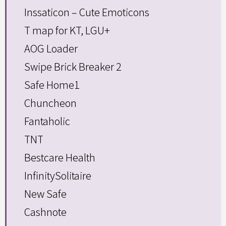
Inssaticon – Cute Emoticons
T map for KT, LGU+
AOG Loader
Swipe Brick Breaker 2
Safe Home1
Chuncheon
Fantaholic
TNT
Bestcare Health
InfinitySolitaire
New Safe
Cashnote