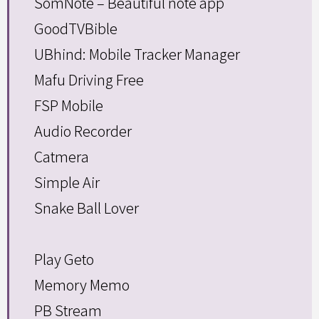
SomNote – Beautiful note app
GoodTVBible
UBhind: Mobile Tracker Manager
Mafu Driving Free
FSP Mobile
Audio Recorder
Catmera
Simple Air
Snake Ball Lover
Play Geto
Memory Memo
PB Stream