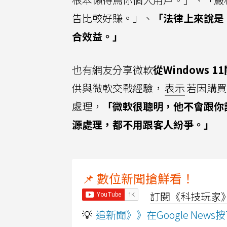
告比較好賺。」、
「法律上來說是（
合效益。」
也有網友分享微軟
從Windows
供與微軟交戰經驗，
表示
若因購買
處理，
「微軟很聰明，他不會跟你
源處理，都不用跟客人紛爭。」
📌 數位新聞搶鮮看！
訂閱《科技玩家》Y
💡
追新聞》》在Google Ne