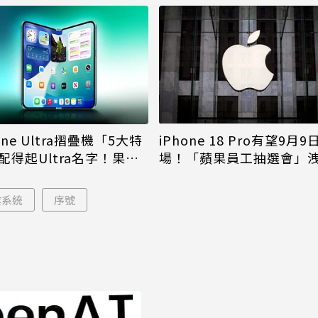
iPhone 18 Pro有望9月9
one Ultra摺疊機「5大特
場！「蘋果員工抽選會」
配得起Ultra名字！果粉
倪
更心動
業系統
序號