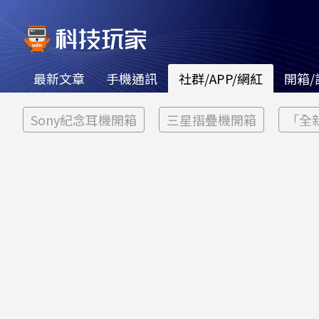
最新文章
手機通訊
社群/APP/網紅
開箱/
Sony紀念耳機開箱
三星摺疊機開箱
「全