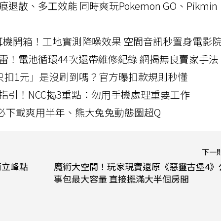
a開箱！摺痕退散、多工效能 同時爽玩Pokemon GO、Pikmin
LLEXION耳機開箱！工地實測降噪效果 空間音訊秒置身電影
雷！電池循環44次還帶維修紀錄 網揭無良賣家手法
北捷「只扣1元」是沒刷到嗎？官方曝扣款規則秒懂
指引！NCC揭3重點：勿用手機處理重要工作
」字必下載爽用半年、熊大兔兔動態圖超Q
下一
簡立峰點
魔術大空間！玩家現實還原《惡靈古堡4》
事包最大容量 直接擺滿大半個房間