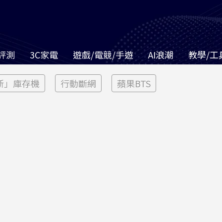
評測
3C家電
遊戲/電競/手遊
AI浪潮
教學/工
新」庫存機
行動斷網
蘋果BTS