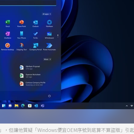
，但讓他質疑「Windows便宜OEM序號到底算不算盜版」引