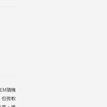
EM隨機
，但微軟
這事。廣