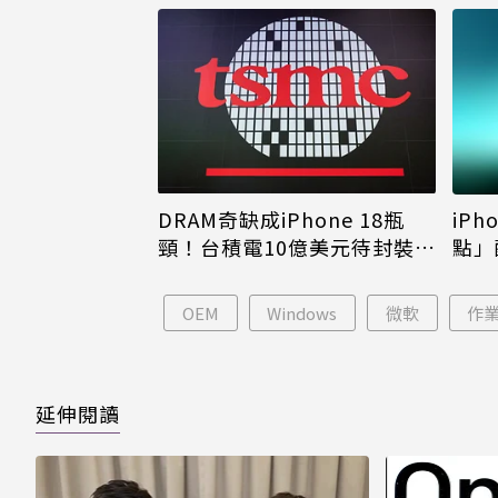
DRAM奇缺成iPhone 18瓶
iPh
頸！台積電10億美元待封裝晶
點」
片只能枯等
看完
OEM
Windows
微軟
作
延伸閱讀