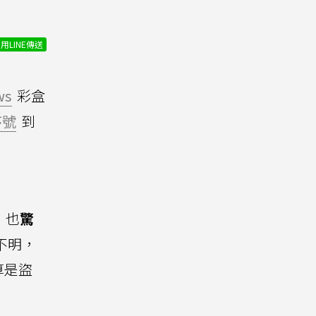
用LINE傳送
ws
彩盒
序號
到
，也
驚
不明，
算是盜