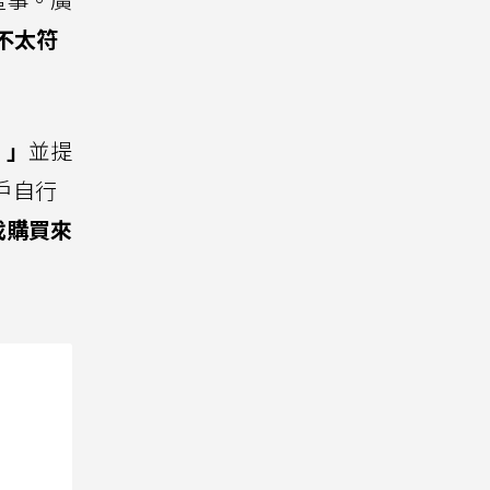
不太符
。」
並提
戶自行
找購買來