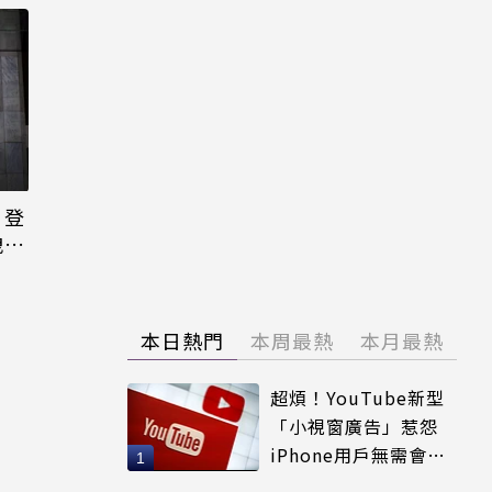
日登
洩端
本日熱門
本周最熱
本月最熱
超煩！YouTube新型
「小視窗廣告」惹怨
iPhone用戶無需會員
輕鬆解決