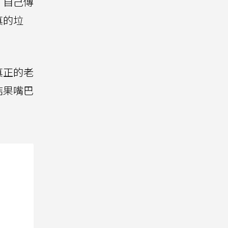
「自己傳
真的垃
真正的老
結果嘴巴
。