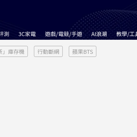
評測
3C家電
遊戲/電競/手遊
AI浪潮
教學/工
新」庫存機
行動斷網
蘋果BTS