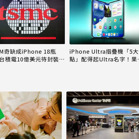
M奇缺成iPhone 18瓶
iPhone Ultra摺疊機「5
台積電10億美元待封裝晶
點」配得起Ultra名字！果
能枯等
看完更心動