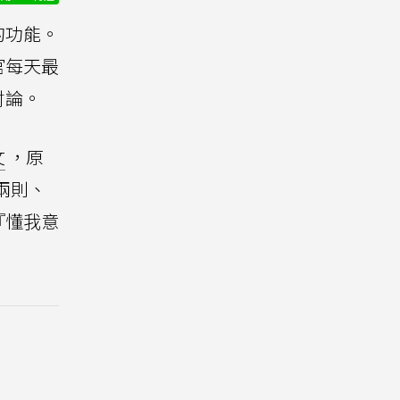
的功能。
官每天最
討論。
文
，原
兩則、
『懂我意