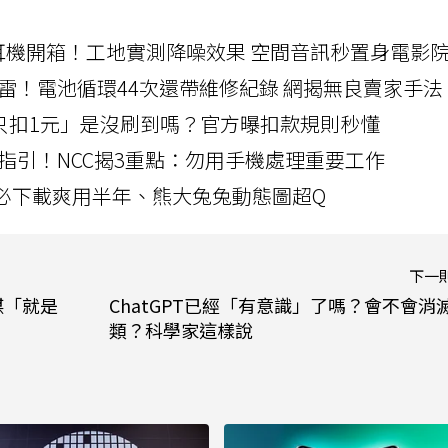
LLEXION耳機開箱！工地實測降噪效果 空間音訊秒置身電影
雷！電池循環44次還帶維修紀錄 網揭無良賣家手法
北捷「只扣1元」是沒刷到嗎？官方曝扣款規則秒懂
指引！NCC揭3重點：勿用手機處理重要工作
」字必下載爽用半年、熊大兔兔動態圖超Q
下一
謀「就是
ChatGPT已經「有意識」了嗎？會不會消
類？科學家這樣說