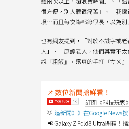
聽兩次以上，超浪費時間」、「語
很方便，別人聽很痛苦」、「我懶
圾…而且每次錄都錄很長，以為別
也有網友提到，「對於不識字或老
人」、「原諒老人，他們其實不太
說『粗飯』，還真的手打『ㄘㄨ』
📌 數位新聞搶鮮看！
訂閱《科技玩家》Y
💡
追新聞》》在Google Ne
📢 Galaxy Z Fold8 Ultr