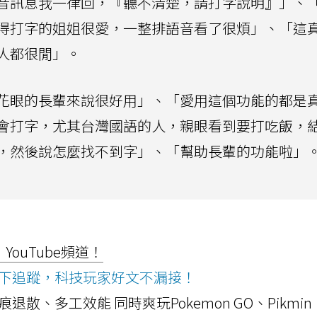
音訊息我一律回，『聽不清楚，請打字說明』」、
得打字的姐姐很愛，一整排語音看了很煩」、「這
人都很閒」。
花眼的長輩來說很好用」、「愛用這個功能的都是
會打字，尤其台灣國語的人，親眼看到要打吃飯，
，然後說怎麼找不到字」、「幫助長輩的功能啦」
ouTube頻道！
ws按下追蹤，科技玩家好文不漏接！
a開箱！摺痕退散、多工效能 同時爽玩Pokemon GO、Pikmin