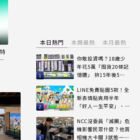
本日熱門
本周最熱
本月最熱
大特
你敢投資嗎？18歲少
粉
年花5萬「囤貨20條記
憶體」 拚15年後5倍
賣出
LINE免費貼圖5款！全
新表情貼爽用半年
「好人一生平安」、
「好熱」必用
NCC沒委員「滅團」危
機影響民眾什麼？他買
相機大卡關 3狀態一同