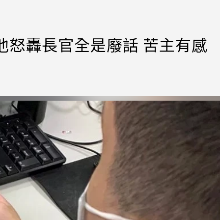
？他怒轟長官全是廢話 苦主有感