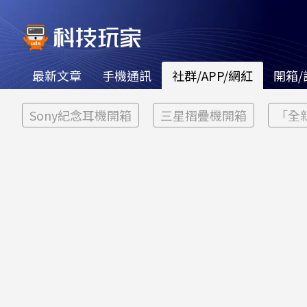
最新文章
手機通訊
社群/APP/網紅
開箱/
Sony紀念耳機開箱
三星摺疊機開箱
「全