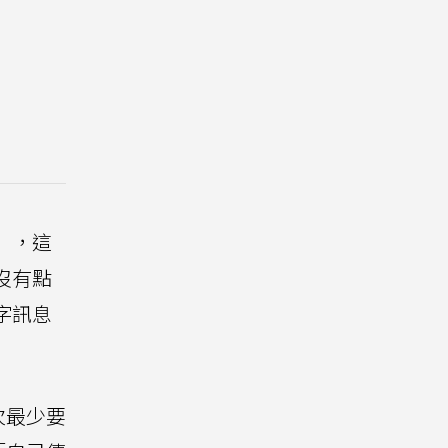
」，這
沒有點
字訊息
次最少要