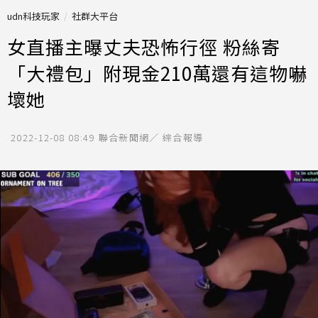
udn科技玩家
社群大平台
女直播主曝丈夫恐怖行徑 粉絲寄
「大禮包」附現金210萬還有這物嚇
壞她
2022-12-08 08:49
聯合新聞網／ 綜合報導