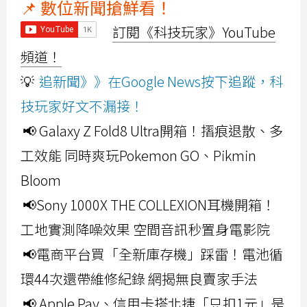
📌 數位新聞搶鮮看！
訂閱《科技玩家》YouTube
頻道！
💡
追新聞》》在Google News按下追蹤，科
技玩家好文不漏接！
📢 Galaxy Z Fold8 Ultra開箱！摺痕退散、多
工效能 同時爽玩Pokemon GO、Pikmin
Bloom
📢Sony 1000X THE COLLEXION耳機開箱！
工地實測降噪效果 空間音訊秒置身電影院
📢電商平台買「全新庫存機」踩雷！電池循
環44次還帶維修紀錄 網揭無良賣家手法
📢 Apple Pay、信用卡搭北捷「只扣1元」是