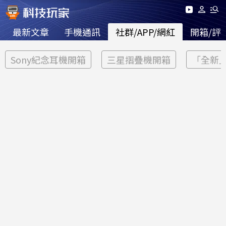
最新文章
手機通訊
社群/APP/網紅
開箱/評
Sony紀念耳機開箱
三星摺疊機開箱
「全新