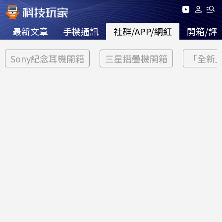
最新文章
手機通訊
社群/APP/網紅
開箱/評
Sony紀念耳機開箱
三星摺疊機開箱
「全新