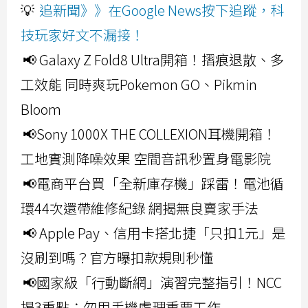
💡
追新聞》》在Google News按下追蹤，科
技玩家好文不漏接！
📢 Galaxy Z Fold8 Ultra開箱！摺痕退散、多
工效能 同時爽玩Pokemon GO、Pikmin
Bloom
📢Sony 1000X THE COLLEXION耳機開箱！
工地實測降噪效果 空間音訊秒置身電影院
📢電商平台買「全新庫存機」踩雷！電池循
環44次還帶維修紀錄 網揭無良賣家手法
📢 Apple Pay、信用卡搭北捷「只扣1元」是
沒刷到嗎？官方曝扣款規則秒懂
📢國家級「行動斷網」演習完整指引！NCC
揭3重點：勿用手機處理重要工作