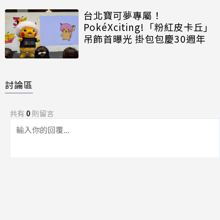
台北寶可夢專屬！
PokéXciting!「粉紅皮卡丘」
吊飾首曝光 掛包包慶30週年
討論區
共有
0
則留言
規範
回覆