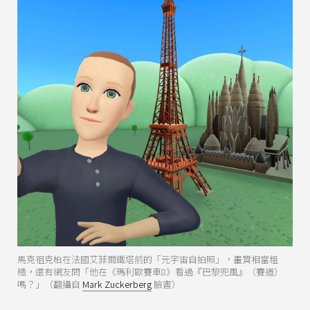
馬克祖克柏在法國艾菲爾鐵塔前的「元宇宙自拍照」，畫質相當粗
糙，還有網友問「他在《瑪利歐賽車8》看過『巴黎兜風』（賽道）
嗎？」（翻攝自
Mark Zuckerberg
臉書）