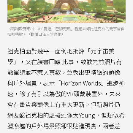
《瑪利歐賽車8》DLC賽道「巴黎兜風」看起來都比祖克柏的元宇宙自
拍照精緻。（翻攝自任天堂官網）
祖克柏面對幾乎一面倒地批評「元宇宙美
學」，又在臉書回應
此事
，致歉先前照片有
點單調並不惹人喜歡，並秀出更精緻的頭像
與戶外場景，表示「Horizon Worlds」進步神
速，除了有引以為傲的VR頭戴裝置外，未來
會在畫質與頭像上有重大更新。但新照片仍
網友酸祖克柏的虛擬頭像太Young，但類似希
臘廢墟的戶外場景照卻很貼進現實，兩者差