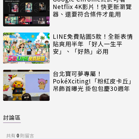
Netflix 4K影片！快更新瀏覽
器、還要符合條件才能用
LINE免費貼圖5款！全新表情
貼爽用半年 「好人一生平
安」、「好熱」必用
台北寶可夢專屬！
PokéXciting!「粉紅皮卡丘」
吊飾首曝光 掛包包慶30週年
討論區
共有
0
則留言