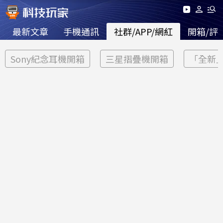
最新文章
手機通訊
社群/APP/網紅
開箱/評
Sony紀念耳機開箱
三星摺疊機開箱
「全新