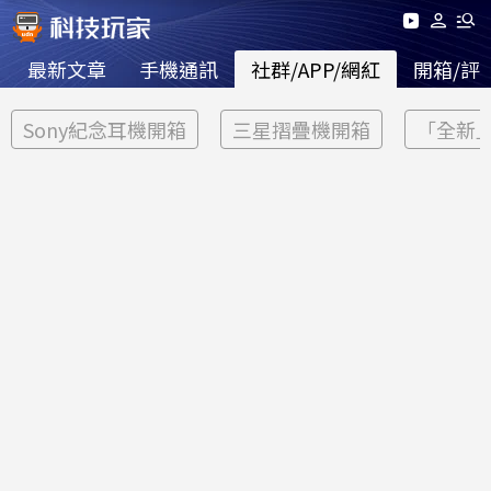
最新文章
手機通訊
社群/APP/網紅
開箱/評
Sony紀念耳機開箱
三星摺疊機開箱
「全新