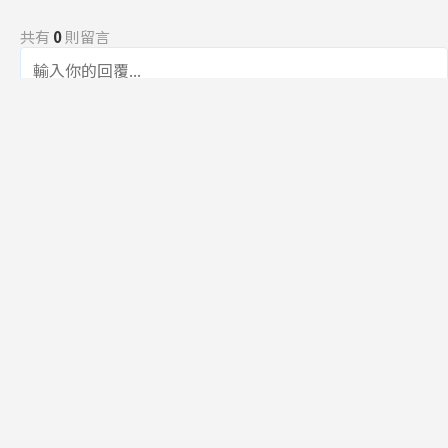
共有
0
則留言
規範
回覆
還沒有留言，成為第一個發言的人吧！