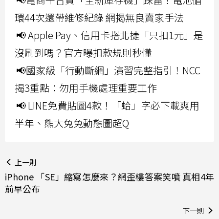
環44次還帶維修紀錄 網揭無良賣家手法
📢 Apple Pay、信用卡搭北捷「只扣1元」是
沒刷到嗎？官方曝扣款規則秒懂
📢國家級「行動斷網」演習完整指引！NCC
揭3重點：勿用手機處理重要工作
📢 LINE免費貼圖4款！「蛤」字必下載爽用
半年、熊大兔兔動態圖超Q
上一則
iPhone 「SE」縮寫怎麼來？網歪樓答案笑噴 真相4年
前早公布
下一則