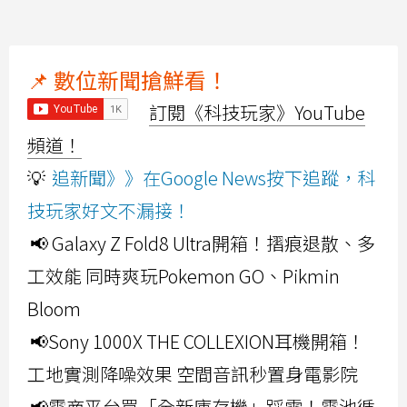
📌 數位新聞搶鮮看！
訂閱《科技玩家》YouTube
頻道！
💡
追新聞》》在Google News按下追蹤，科
技玩家好文不漏接！
📢 Galaxy Z Fold8 Ultra開箱！摺痕退散、多
工效能 同時爽玩Pokemon GO、Pikmin
Bloom
📢Sony 1000X THE COLLEXION耳機開箱！
工地實測降噪效果 空間音訊秒置身電影院
📢電商平台買「全新庫存機」踩雷！電池循