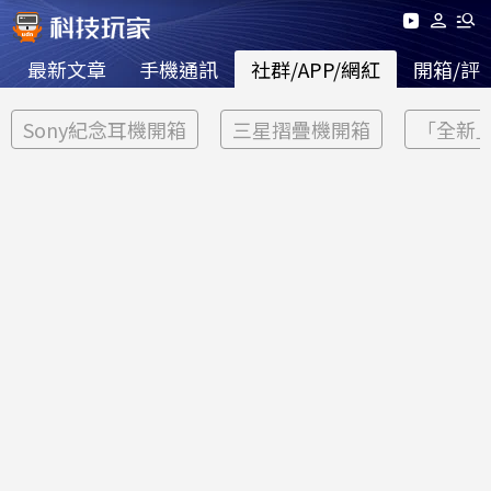
最新文章
手機通訊
社群/APP/網紅
開箱/評
Sony紀念耳機開箱
三星摺疊機開箱
「全新