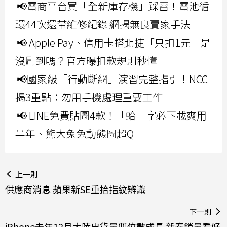
📢電商平台買「全新庫存機」踩雷！電池循
環44次還帶維修紀錄 網揭無良賣家手法
📢 Apple Pay、信用卡搭北捷「只扣1元」是
沒刷到嗎？官方曝扣款規則秒懂
📢國家級「行動斷網」演習完整指引！NCC
揭3重點：勿用手機處理重要工作
📢 LINE免費貼圖4款！「蛤」字必下載爽用
半年、熊大兔兔動態圖超Q
上一則
供應商消息 蘋果新SE重拾指紋辨識
下一則
iPhone去年12月大陸出貨量雙位數成長 新春銷量看好