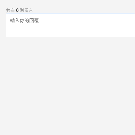
共有
0
則留言
規範
回覆
還沒有留言，成為第一個發言的人吧！