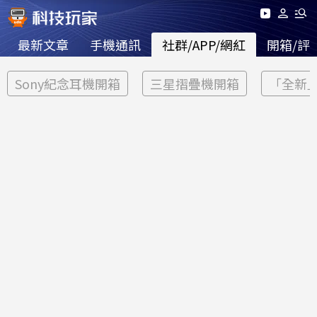
最新文章
手機通訊
社群/APP/網紅
開箱/評
Sony紀念耳機開箱
三星摺疊機開箱
「全新