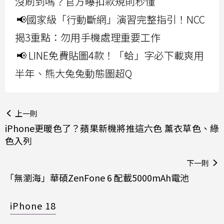
沒刷到嗎？官方曝扣款規則秒懂
📢國家級「行動斷網」演習完整指引！NCC
揭3重點：勿用手機處理重要工作
📢 LINE免費貼圖4款！「蛤」字必下載爽用
半年、熊大兔兔動態圖超Q
上一則
iPhone更暖色了？蘋果新機將推這六色 薰衣草色、綠
色入列
下一則
「無瀏海」華碩ZenFone 6 配載5000mAh電池
iPhone 18