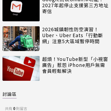
2027年起停止支援第三方地址
寄信
2026城鎮韌性防空演習！
Uber、Uber Eats「行動斷
網」注意5大區域暫停時間
超煩！YouTube新型「小視窗
廣告」惹怨 iPhone用戶無需
會員輕鬆解決
討論區
共有
0
則留言