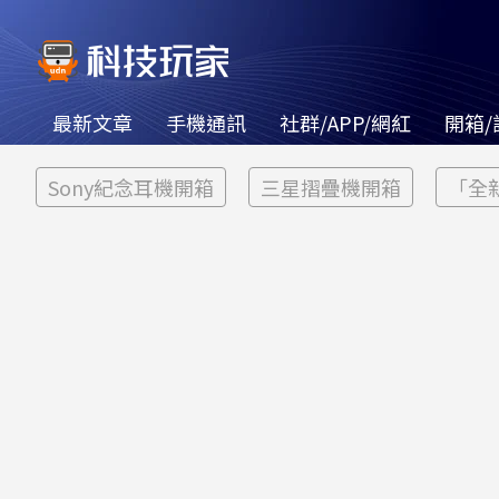
最新文章
手機通訊
社群/APP/網紅
開箱/
Sony紀念耳機開箱
三星摺疊機開箱
「全