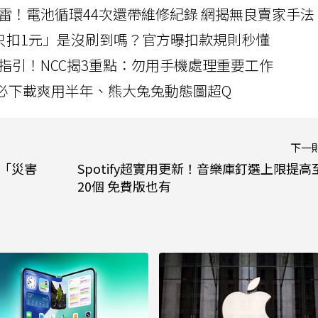
雷！電池循環44次還帶維修紀錄 網揭無良賣家手法
北捷「只扣1元」是沒刷到嗎？官方曝扣款規則秒懂
指引！NCC揭3重點：勿用手機處理重要工作
」字必下載爽用半年、熊大兔兔動態圖超Q
下一
建「災害
Spotify超實用更新！音樂庫釘選上限提高
20個 免費版也有