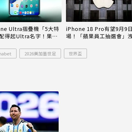
iPhone 18 Pro有望9月9
one Ultra摺疊機「5大特
場！「蘋果員工抽選會」
配得起Ultra名字！果粉
倪
更心動
habet
2026美加墨世足
世界盃