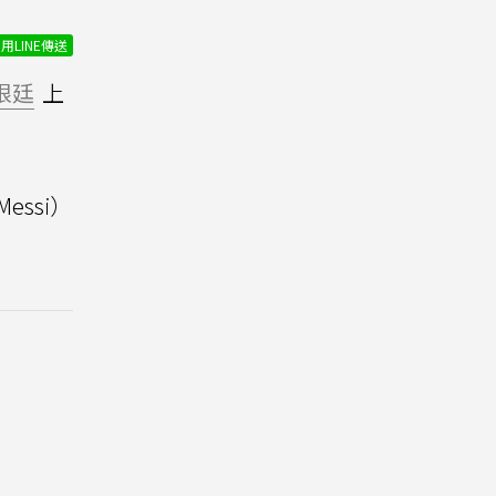
用LINE傳送
根廷
上
 Messi）