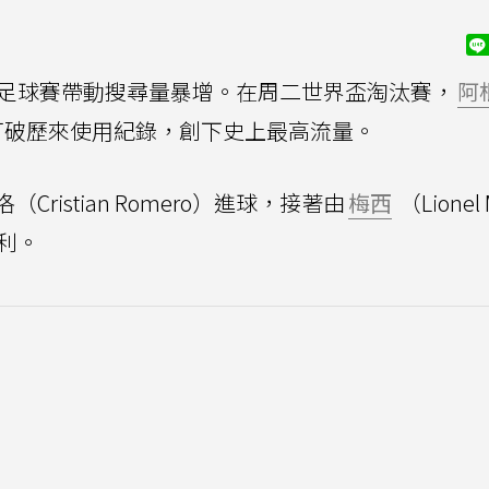
足球賽帶動搜尋量暴增。在周二世界盃淘汰賽，
阿
rch打破歷來使用紀錄，創下史上最高流量。
istian Romero）進球，接著由
梅西
（Lionel
利。