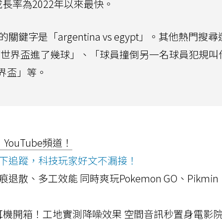
長率為2022年以來最快。
鍵字是「argentina vs egypt」。其他熱門搜
ia」、「梅西世界盃進了幾球」、「球員撞倒另一名球員犯規
界盃」等。
ouTube頻道！
ws按下追蹤，科技玩家好文不漏接！
a開箱！摺痕退散、多工效能 同時爽玩Pokemon GO、Pikmin
LLEXION耳機開箱！工地實測降噪效果 空間音訊秒置身電影