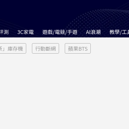
評測
3C家電
遊戲/電競/手遊
AI浪潮
教學/工
新」庫存機
行動斷網
蘋果BTS