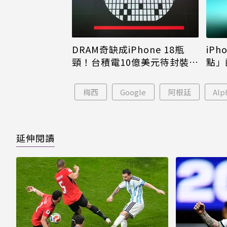
DRAM奇缺成iPhone 18瓶
iPh
頸！台積電10億美元待封裝晶
點」
片只能枯等
看完
梅西
Google
阿根廷
Alp
延伸閱讀