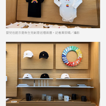
嬰兒包屁衣是新生兒創意送禮首選。記者黃筱晴／攝影