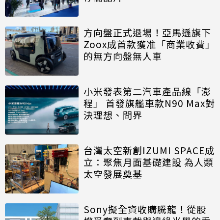
方向盤正式退場！亞馬遜旗下
Zoox成首款獲准「商業收費」
的無方向盤無人車
小米發表第二汽車產品線「澎
程」 首發旗艦車款N90 Max對
決理想、問界
台灣太空新創IZUMI SPACE成
立：聚焦月面基礎建設 為人類
太空發展奠基
Sony擬全資收購騰龍！從股