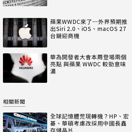
蘋果WWDC來了…外界預期推
出Siri 2.0、iOS、macOS 27
台鏈迎商機
華為開發者大會本周登場兩個
亮點 與蘋果 WWDC 較勁意味
濃
相關新聞
全球記憶體荒現轉機？HP、宏
碁、華碩考慮改採用中國長鑫
存儲晶片