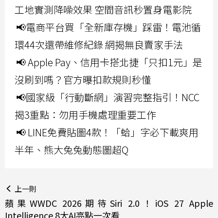
工地實測降噪效果 空間音訊秒置身電影院
📢電商平台買「全新庫存機」踩雷！電池循
環44次還帶維修紀錄 網揭無良賣家手法
📢 Apple Pay、信用卡搭北捷「只扣1元」是
沒刷到嗎？官方曝扣款規則秒懂
📢國家級「行動斷網」演習完整指引！NCC
揭3重點：勿用手機處理重要工作
📢 LINE免費貼圖4款！「蛤」字必下載爽用
半年、熊大兔兔動態圖超Q
上一則
蘋果WWDC 2026期待Siri 2.0！iOS 27 Apple
Intelligence 8大AI亮點一次看