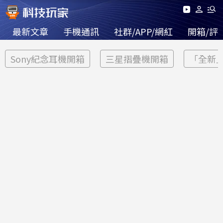
最新文章
手機通訊
社群/APP/網紅
開箱/評
Sony紀念耳機開箱
三星摺疊機開箱
「全新