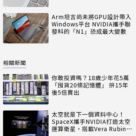
發閉環
Arm坦言尚未將GPU設計帶入
Windows平台 NVIDIA攜手聯
發科的「N1」恐成最大變數
相關新聞
你敢投資嗎？18歲少年花5萬
「囤貨20條記憶體」 拚15年
後5倍賣出
太空就是下一個資料中心！
SpaceX攜手NVIDIA打造太空
運算衛星，搭載Vera Rubin運
算模組