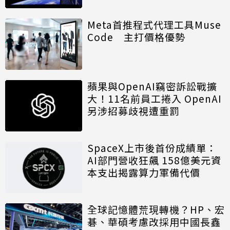
Meta首推程式代理工具Muse
Code 主打價格優勢
蘋果與OpenAI竊密訴訟戰擴
大！11名前員工捲入 OpenAI
另涉招募歧視遭重罰
SpaceX上市後首份成績單：
AI部門營收狂飆 158億美元資
本支出揭露算力軍備代價
全球記憶體荒現轉機？HP、宏
碁、華碩考慮改採用中國長鑫