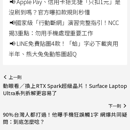
📢 Apple Pay、信用卡搭北捷「只扣1元」是
沒刷到嗎？官方曝扣款規則秒懂
📢國家級「行動斷網」演習完整指引！NCC
揭3重點：勿用手機處理重要工作
📢 LINE免費貼圖4款！「蛤」字必下載爽用
半年、熊大兔兔動態圖超Q
上一則
動眼看／換上RTX Spark超級晶片！Surface Laptop
Ultra系列拆解更容易了
下一則
90%台灣人都打過！他曝手機狂誤觸1字 網爆共同疑
問：到底怎麼唸？