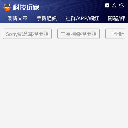
最新文章
手機通訊
社群/APP/網紅
開箱/評
Sony紀念耳機開箱
三星摺疊機開箱
「全新