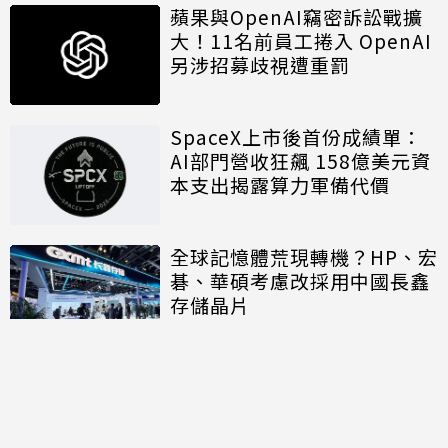
蘋果與OpenAI竊密訴訟戰擴
大！11名前員工捲入 OpenAI
另涉招募歧視遭重罰
SpaceX上市後首份成績單：
AI部門營收狂飆 158億美元資
本支出揭露算力軍備代價
全球記憶體荒現轉機？HP、宏
碁、華碩考慮改採用中國長鑫
存儲晶片
討論區