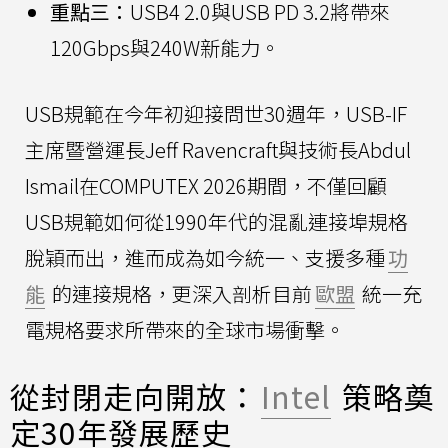
重點三：
USB4 2.0與USB PD 3.2將帶來
120Gbps與240W新能力。
USB規範在今年初迎接問世30週年，USB-IF
主席暨營運長Jeff Ravencraft與技術長Abdul
Ismail在COMPUTEX 2026期間，不僅回顧
USB規範如何從1990年代的混亂連接埠規格
脫穎而出，進而成為如今統一、支援多種
功
能
的連接規格，更深入剖析目前
歐盟
統一充
電規格要求所帶來的全球市場衝擊。
從封閉走向開放：
Intel
策略奠
定30年發展歷史