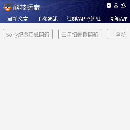
最新文章
手機通訊
社群/APP/網紅
開箱/評
Sony紀念耳機開箱
三星摺疊機開箱
「全新