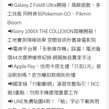
📢 Galaxy Z Fold8 Ultra開箱！摺痕退散、多
工效能 同時爽玩Pokemon GO、Pikmin
Bloom
📢Sony 1000X THE COLLEXION耳機開箱！
工地實測降噪效果 空間音訊秒置身電影院
📢電商平台買「全新庫存機」踩雷！電池循
環44次還帶維修紀錄 網揭無良賣家手法
📢 Apple Pay、信用卡搭北捷「只扣1元」是
沒刷到嗎？官方曝扣款規則秒懂
📢國家級「行動斷網」演習完整指引！NCC
揭3重點：勿用手機處理重要工作
📢 LINE免費貼圖4款！「蛤」字必下載爽用