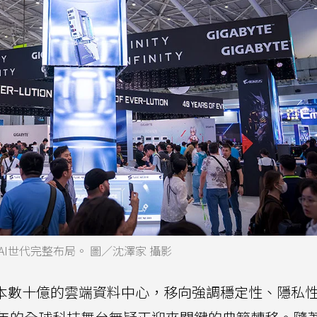
展出AI世代完整布局。 圖／沈澤家 攝影
成本數十億的雲端資料中心，移向強調穩定性、隱私