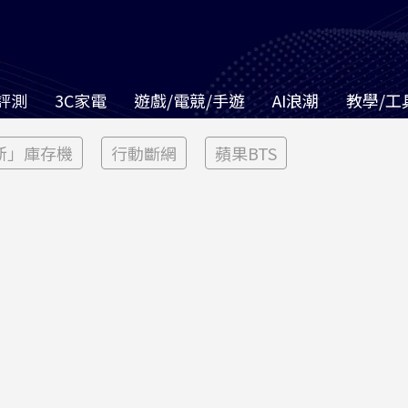
評測
3C家電
遊戲/電競/手遊
AI浪潮
教學/工
新」庫存機
行動斷網
蘋果BTS