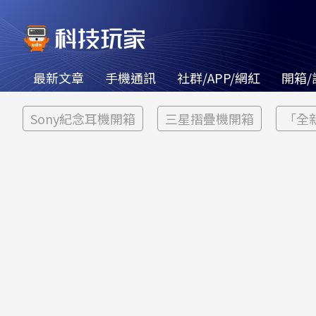
最新文章
手機通訊
社群/APP/網紅
開箱/
Sony紀念耳機開箱
三星摺疊機開箱
「全