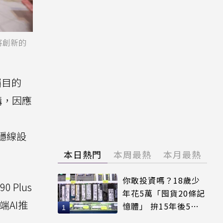
並將創新的
矚目的
架構，因應
H隱線設
本日熱門
本周最熱
本月最熱
你敢投資嗎？18歲少
Plus
年花5萬「囤貨20條記
端AI推
憶體」 拚15年後5倍
賣出