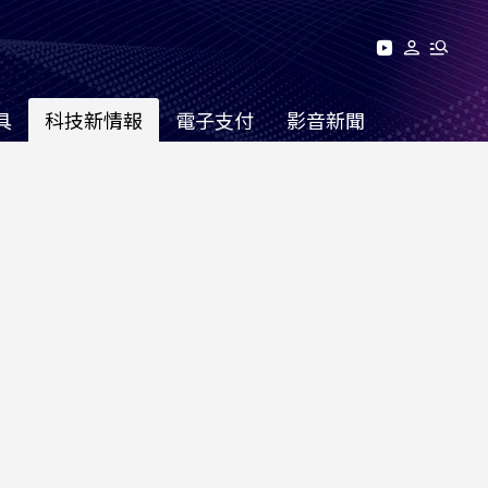
具
科技新情報
電子支付
影音新聞