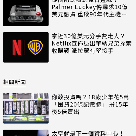
Palmer Luckey傳尋求10億
美元融資 重啟90年代主機生
態
拿近30億美元分手費走人？
Netflix宣佈退出華納兄弟探索
收購戰 派拉蒙有望接手
相關新聞
你敢投資嗎？18歲少年花5萬
「囤貨20條記憶體」 拚15年
後5倍賣出
太空就是下一個資料中心！