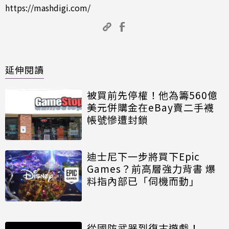
https://mashdigi.com/
延伸閱讀
被買前先停權！他為籌560億
美元併購金在eBay賣二手襪
帳號慘遭封鎖
迪士尼下一步將買下Epic
Games？前高層強力背書 爆
料指內部已「伺機而動」
從國防武器到復古遊戲！