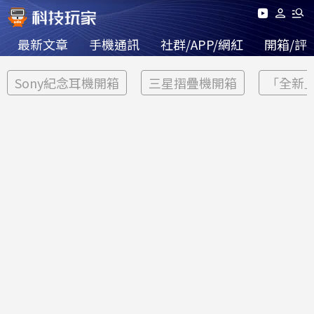
最新文章
手機通訊
社群/APP/網紅
開箱/評
Sony紀念耳機開箱
三星摺疊機開箱
「全新