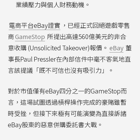
業績壓力與個人財務動機。
電商平台eBay證實
，已經正式回絕遊戲零售
商
GameStop
所提出高達560億美元的非合
意收購 (Unsolicited Takeover)報價。
eBay
董
事長Paul Pressler在內部信件中毫不客氣地直
言該提議「既不可信也沒有吸引力」。
對於市值僅有eBay四分之一的GameStop而
言，這場試圖透過槓桿操作完成的豪賭雖暫
時受挫，但接下來極有可能演變為直接訴諸
eBay股東的惡意併購委託書大戰。