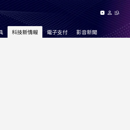
具
科技新情報
電子支付
影音新聞