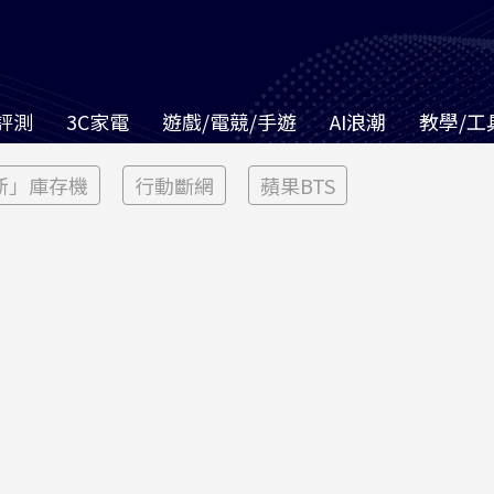
評測
3C家電
遊戲/電競/手遊
AI浪潮
教學/工
新」庫存機
行動斷網
蘋果BTS