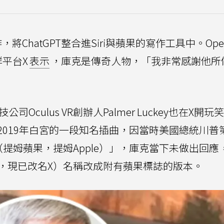
，將ChatGPT整合進Siri與蘋果的寫作工具中。Ope
群平台X
表示
，庫克是傳奇人物，「我非常感謝他所
culus VR創辦人Palmer Luckey也在X開玩笑
2019年白宮的一段知名插曲，因當時美國總統川普
le（提姆蘋果，提姆Apple）」，庫克當下未做出回應
er，現已改名X）名稱改成附有蘋果標誌的版本。