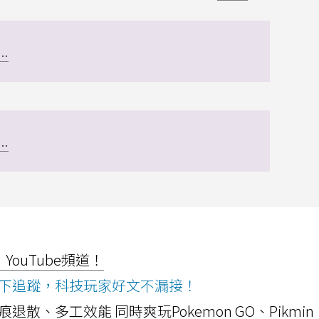
..
..
ouTube頻道！
ws按下追蹤，科技玩家好文不漏接！
a開箱！摺痕退散、多工效能 同時爽玩Pokemon GO、Pikmin