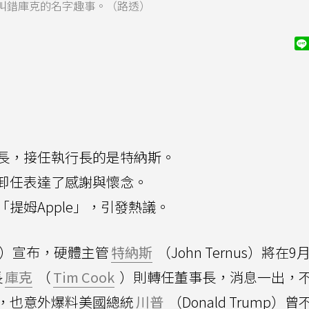
叫錯庫克的名字趣事。（路透）
長，接任執行長的是特納斯。
卸任表達了感謝與懷念。
提姆Apple」，引發熱議。
0日）宣布，硬體主管
特納斯
（John Ternus）將在9
長
庫克
（
Tim Cook
）則轉任董事長，消息一出，
，也意外爆料美國總統
川普
（Donald Trump）