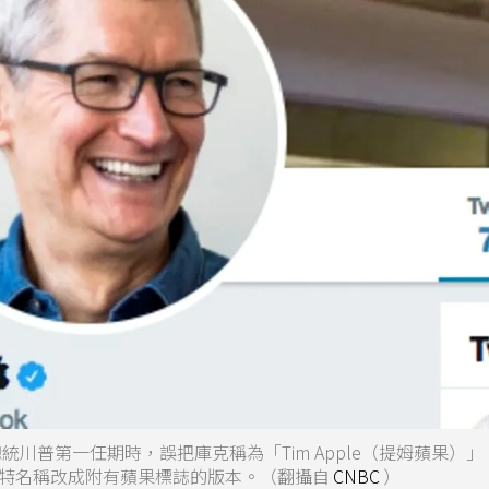
統川普第一任期時，誤把庫克稱為「Tim Apple（提姆蘋果）
特名稱改成附有蘋果標誌的版本。（翻攝自
CNBC
）