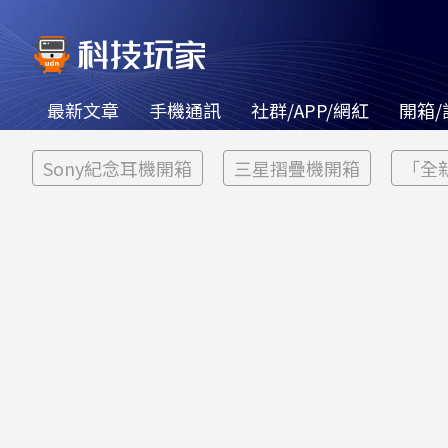
最新文章
手機通訊
社群/APP/網紅
開箱/
Sony紀念耳機開箱
三星摺疊機開箱
「全