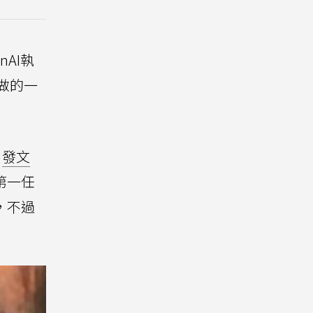
nAI執
做的一
發文
第一任
，不過