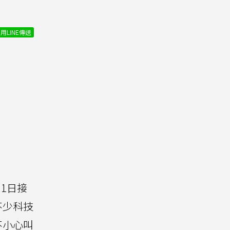
用LINE傳送
月1日接
不少科技
曾不小心叫