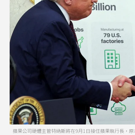
蘋果公司硬體主管特納斯將在9月1日接任蘋果執行長，