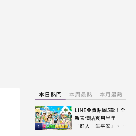
本日熱門
本周最熱
本月最熱
LINE免費貼圖5款！全
新表情貼爽用半年
「好人一生平安」、
「好熱」必用