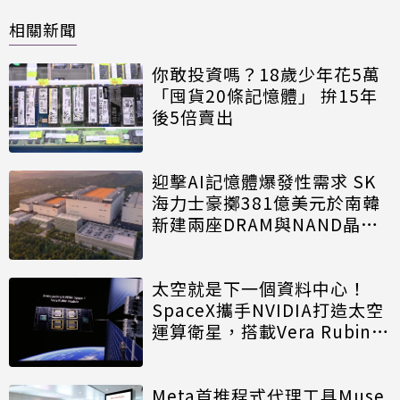
相關新聞
你敢投資嗎？18歲少年花5萬
「囤貨20條記憶體」 拚15年
後5倍賣出
迎擊AI記憶體爆發性需求 SK
海力士豪擲381億美元於南韓
新建兩座DRAM與NAND晶圓
廠
太空就是下一個資料中心！
SpaceX攜手NVIDIA打造太空
運算衛星，搭載Vera Rubin運
算模組
Meta首推程式代理工具Muse