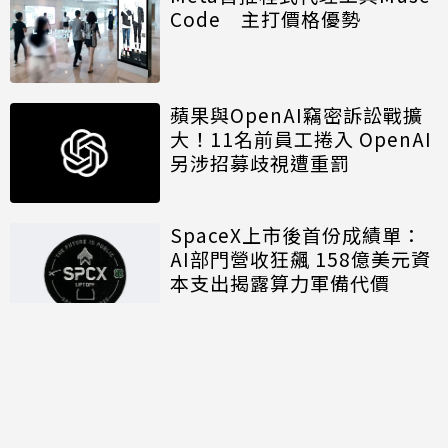
Code 主打價格優勢
蘋果與OpenAI竊密訴訟戰擴
大！11名前員工捲入 OpenAI
另涉招募歧視遭重罰
SpaceX上市後首份成績單：
AI部門營收狂飆 158億美元資
本支出揭露算力軍備代價
討論區
共有
0
則留言