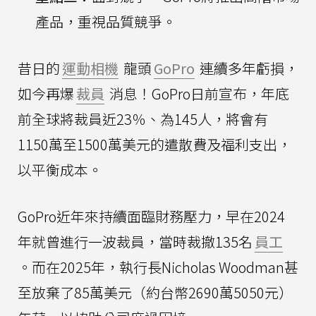
產品，重視品質競爭。
昔日的
運動相機
龍頭
GoPro
連續多年虧損，
如今再爆
裁員
消息！GoPro日前宣布，年底
前全球將裁員近23％、為145人，將會有
1150萬至1500萬美元的遣散費及福利支出，
以平衡成本。
GoPro近年來持續面臨財務壓力，早在2024
年就曾進行一波裁員，當時裁撤135名
員工
。而在2025年，執行長Nicholas Woodman甚
至放棄了85萬美元（約台幣2690萬5050元）