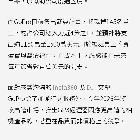
年薪，以協助公司度過困境。
而GoPro日前祭出裁員計畫，將裁掉145名員
工，約占公司總人力近4分之1，並預計將支
出約1150萬至1500萬美元用於被裁員工的資
遣費與醫療福利，在成本上，應該能在未來
每年節省數百萬美元的開支。
面對來勢洶洶的
Insta360
及
DJI
夾擊，
GoPro除了加強訂閱服務外，今年2026年將
攻高階市場，推出GP3處理器因應更高階的相
機產品線，著重在品質而非價格上的競爭。