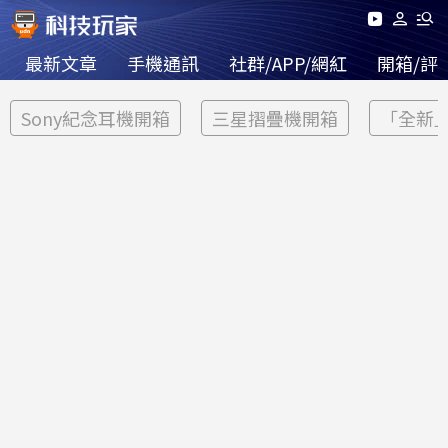
最新文章
手機通訊
社群/APP/網紅
開箱/評
Sony紀念耳機開箱
三星摺疊機開箱
「全新