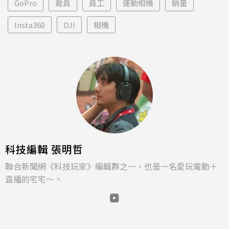
GoPro
裁員
員工
運動相機
銷量
Insta360
DJI
相機
科技編輯 張明哲
聯合新聞網《科技玩家》編輯群之一，也是一名愛玩電動＋
直播的宅宅～。