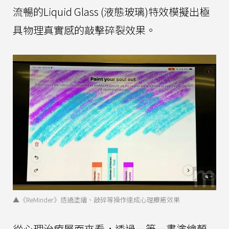
流暢的Liquid Glass (液態玻璃)特效模擬出極
具物理真實感的敲擊碎裂效果。
▲《ReMinder》透過塗繪、敲碎等操作達成心理療癒效果
從心理治療層面來看，透過一筆一畫塗繪顏