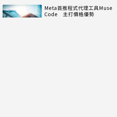
Meta首推程式代理工具Muse
Code 主打價格優勢
蘋果與OpenAI竊密訴訟戰擴
大！11名前員工捲入 OpenAI
另涉招募歧視遭重罰
SpaceX上市後首份成績單：
AI部門營收狂飆 158億美元資
本支出揭露算力軍備代價
討論區