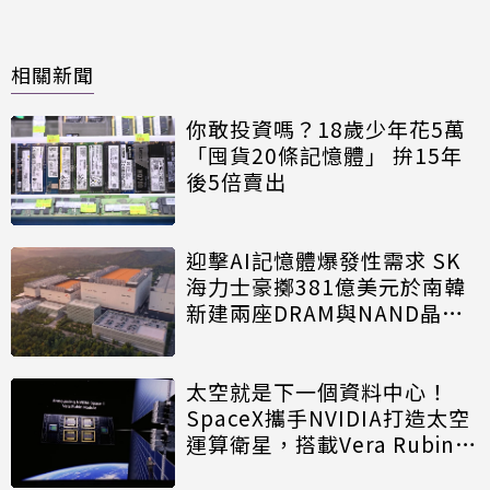
相關新聞
你敢投資嗎？18歲少年花5萬
「囤貨20條記憶體」 拚15年
後5倍賣出
迎擊AI記憶體爆發性需求 SK
海力士豪擲381億美元於南韓
新建兩座DRAM與NAND晶圓
廠
太空就是下一個資料中心！
SpaceX攜手NVIDIA打造太空
運算衛星，搭載Vera Rubin運
算模組