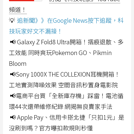
頻道！
💡
追新聞》》在Google News按下追蹤，科
技玩家好文不漏接！
📢 Galaxy Z Fold8 Ultra開箱！摺痕退散、多
工效能 同時爽玩Pokemon GO、Pikmin
Bloom
📢Sony 1000X THE COLLEXION耳機開箱！
工地實測降噪效果 空間音訊秒置身電影院
📢電商平台買「全新庫存機」踩雷！電池循
環44次還帶維修紀錄 網揭無良賣家手法
📢 Apple Pay、信用卡搭北捷「只扣1元」是
沒刷到嗎？官方曝扣款規則秒懂