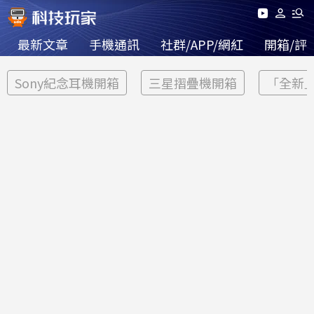
最新文章
手機通訊
社群/APP/網紅
開箱/評
Sony紀念耳機開箱
三星摺疊機開箱
「全新