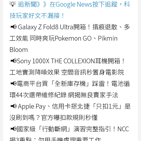
💡
追新聞》》在Google News按下追蹤，科
技玩家好文不漏接！
📢 Galaxy Z Fold8 Ultra開箱！摺痕退散、多
工效能 同時爽玩Pokemon GO、Pikmin
Bloom
📢Sony 1000X THE COLLEXION耳機開箱！
工地實測降噪效果 空間音訊秒置身電影院
📢電商平台買「全新庫存機」踩雷！電池循
環44次還帶維修紀錄 網揭無良賣家手法
📢 Apple Pay、信用卡搭北捷「只扣1元」是
沒刷到嗎？官方曝扣款規則秒懂
📢國家級「行動斷網」演習完整指引！NCC
揭3重點：勿用手機處理重要工作