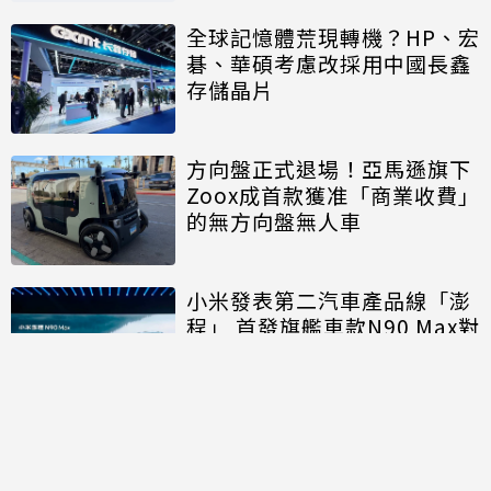
全球記憶體荒現轉機？HP、宏
碁、華碩考慮改採用中國長鑫
存儲晶片
方向盤正式退場！亞馬遜旗下
Zoox成首款獲准「商業收費」
的無方向盤無人車
小米發表第二汽車產品線「澎
程」 首發旗艦車款N90 Max對
決理想、問界
討論區