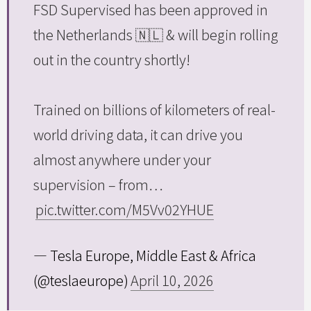
FSD Supervised has been approved in
the Netherlands 🇳🇱 & will begin rolling
out in the country shortly!
Trained on billions of kilometers of real-
world driving data, it can drive you
almost anywhere under your
supervision – from…
pic.twitter.com/M5Vv02YHUE
— Tesla Europe, Middle East & Africa
(@teslaeurope)
April 10, 2026