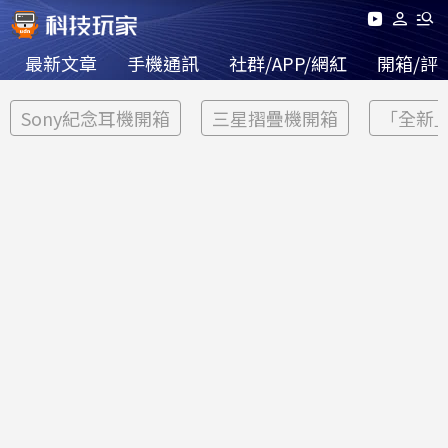
最新文章
手機通訊
社群/APP/網紅
開箱/評
Sony紀念耳機開箱
三星摺疊機開箱
「全新