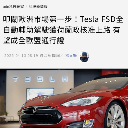
udn科技玩家
科技新情報
叩關歐洲市場第一步！Tesla FSD全
自動輔助駕駛獲荷蘭政核准上路 有
望成全歐盟通行證
2026-04-13 08:19
聯合新聞網／
楊又肇