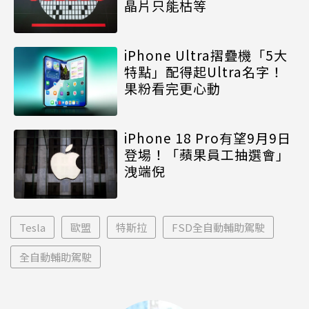
晶片只能枯等
iPhone Ultra摺疊機「5大
特點」配得起Ultra名字！
果粉看完更心動
iPhone 18 Pro有望9月9日
登場！「蘋果員工抽選會」
洩端倪
Tesla
歐盟
特斯拉
FSD全自動輔助駕駛
全自動輔助駕駛