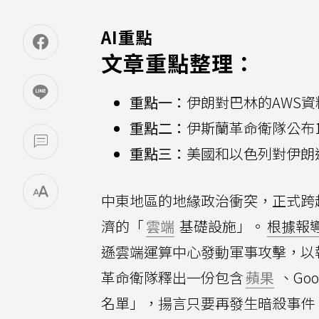
AI重點
文章重點整理：
重點一：
伊朗對巴林的AWS
重點二：
伊斯蘭革命衛隊公布
重點三：
美國和以色列對伊朗
中東地區的地緣政治衝突，正式跨
濟的「
雲端
基礎設施」。
根據報
遜雲端運算中心發動軍事攻擊，以
革命衛隊釋出一份包含
蘋果
、Go
名單」，揚言只要再發生暗殺事件