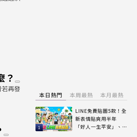
麼？
脅若再發
本日熱門
本周最熱
本月最熱
LINE免費貼圖5款！全
新表情貼爽用半年
「好人一生平安」、
？
「好熱」必用