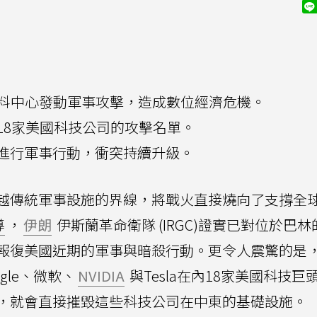
資料中心發動軍事攻擊，造成數位經濟危機。
18家美國科技公司的攻擊名單。
進行軍事行動，衝突持續升級。
越傳統軍事設施的界線，將戰火直接燒向了支撐全
導
，
伊朗
伊斯蘭革命衛隊 (IRGC)證實已對位於巴
報復美國近期的軍事與暗殺行動。更令人震驚的是
ogle、微軟、
NVIDIA
與Tesla在內18家美國科技巨
，就會直接摧毀這些科技公司在中東的基礎設施。