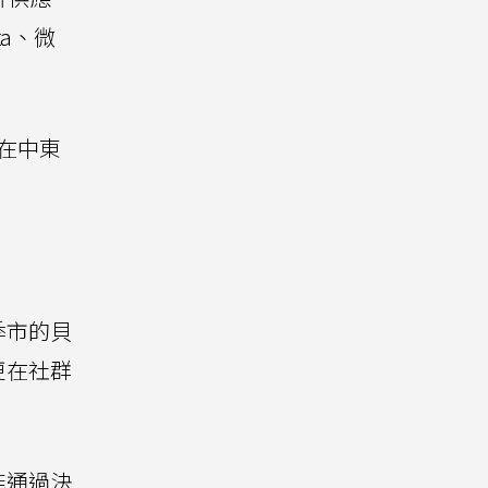
ta、微
在中東
季市的貝
更在社群
能通過決