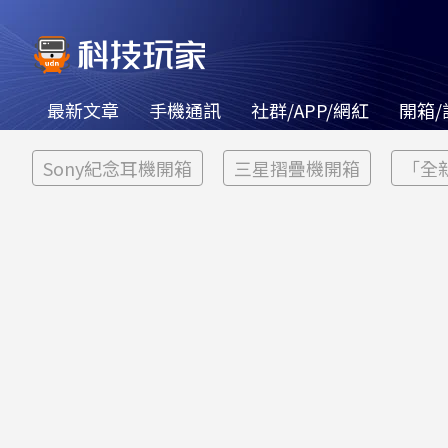
最新文章
手機通訊
社群/APP/網紅
開箱/
Sony紀念耳機開箱
三星摺疊機開箱
「全