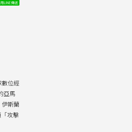
用LINE傳送
球數位經
林的亞馬
，伊斯蘭
頭「攻擊