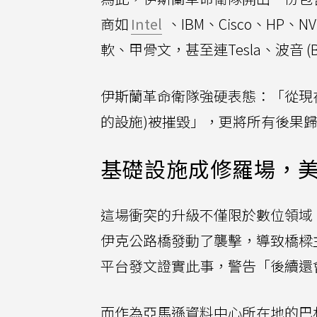
商如
Intel
、IBM、Cisco、HP、
軟、甲骨文，甚至連Tesla、波音 (Bo
伊斯蘭革命衛隊強硬表態：「從現
的設施)被摧毀」，更將所有後果
基礎設施成修羅場，
這場衝突的升級不僅限於數位領域
伊克公路橋發動了襲擊，導致橋樑
平台發文證實此事，警告「後續還
而作為亞馬遜資料中心所在地的巴