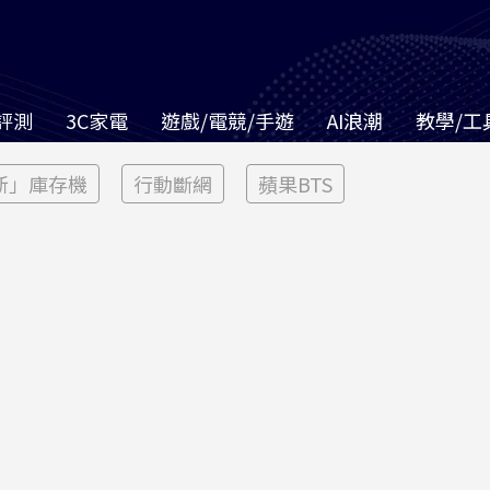
評測
3C家電
遊戲/電競/手遊
AI浪潮
教學/工
新」庫存機
行動斷網
蘋果BTS