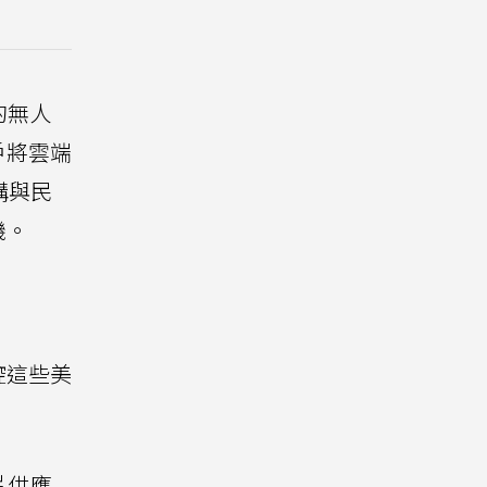
的無人
戶將雲端
構與民
機。
控這些美
片供應