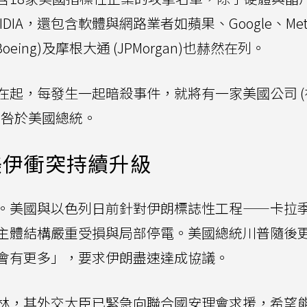
NVIDIA，還包含軟體與網路業者如蘋果、Google、Me
eing)及摩根大通 (JPMorgan)也赫然在列。
在起，每發生一起暗殺事件，就將有一家美國公司 (
歸咎於美國總統。
美伊衝突持續升級
。美國與以色列日前針對伊朗標誌性工程——卡拉
主體結構嚴重受損與局部停電。美國總統川普隨後
會有更多」，要求伊朗盡速達成協議。
林，其外交大臣已緊急向聯合國安理會求援，希望