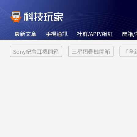
最新文章
手機通訊
社群/APP/網紅
開箱/
Sony紀念耳機開箱
三星摺疊機開箱
「全