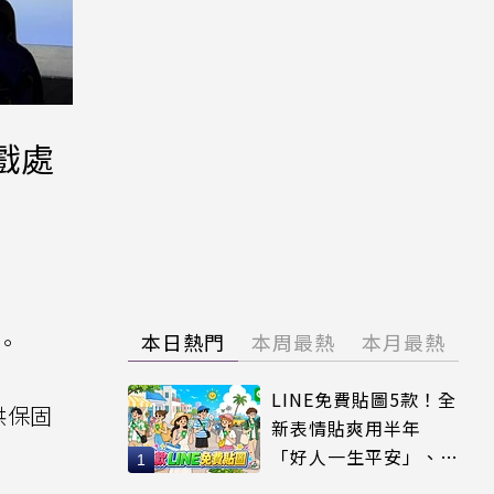
遊戲處
%。
本日熱門
本周最熱
本月最熱
LINE免費貼圖5款！全
提供保固
新表情貼爽用半年
「好人一生平安」、
「好熱」必用