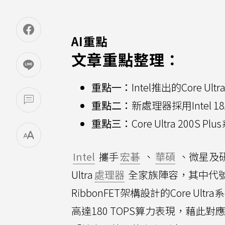
AI重點
文章重點整理：
重點一：
Intel推出的Core
重點二：
新處理器採用Intel 1
重點三：
Core Ultra 20
Intel
攜手
宏碁
、
華碩
、微星及研
Ultra
處理器
全家族陣容，其中代號「Pa
RibbonFET架構設計的Core 
高達180 TOPS算力表現，藉此對