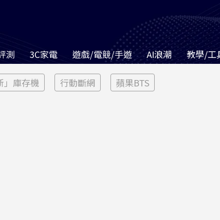
評測
3C家電
遊戲/電競/手遊
AI浪潮
教學/工
新」庫存機
行動斷網
蘋果BTS