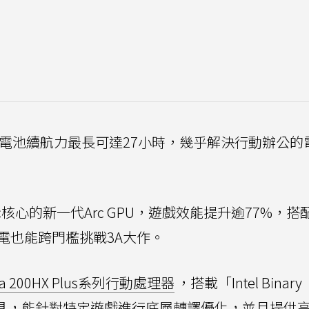
電池續航力最長可達27小時，幾乎解決行動辦公的
示核心的新一代Arc GPU，遊戲效能提升逾77%，搭
筆電也能跨門檻挑戰3A大作。
ltra 200HX Plus系列行動處理器
，搭載「Intel Binary
進位優化工具，能針對特定遊戲進行底層轉譯優化，並且提供高