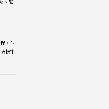
廠、醫
A製程，並
D封裝技術