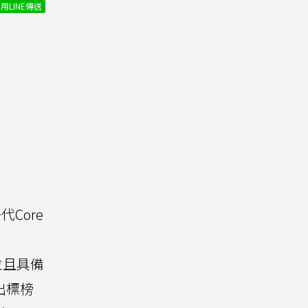
用LINE傳送
Core
，並且具備
出標榜