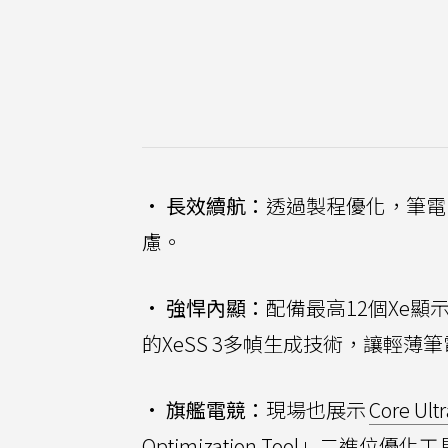
•
長效續航：
透過製程優化，筆電
慮。
•
強悍內顯：
配備最高12個Xe顯
的XeSS 3多幀生成技術，讓輕薄
•
旗艦電競：
現場也展示
Core U
Optimization Tool」二