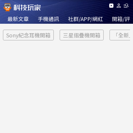
最新文章
手機通訊
社群/APP/網紅
開箱/評
Sony紀念耳機開箱
三星摺疊機開箱
「全新