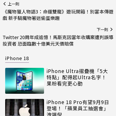
上一則
《魔物獵人物語3：命運雙龍》遊玩開箱！別當本傳遊
戲 新手騎魔物著迷偷蛋樂趣
下一則
Twitter 20周年成追憶！馬斯克因當年收購案遭判誤導
投資者 恐面臨數十億美元天價賠償
iPhone 18
iPhone Ultra摺疊機「5大
特點」配得起Ultra名字！
果粉看完更心動
iPhone 18 Pro有望9月9日
登場！「蘋果員工抽選會」
洩端倪