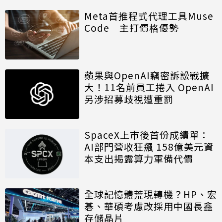
Meta首推程式代理工具Muse
Code 主打價格優勢
蘋果與OpenAI竊密訴訟戰擴
大！11名前員工捲入 OpenAI
另涉招募歧視遭重罰
SpaceX上市後首份成績單：
AI部門營收狂飆 158億美元資
本支出揭露算力軍備代價
全球記憶體荒現轉機？HP、宏
碁、華碩考慮改採用中國長鑫
存儲晶片