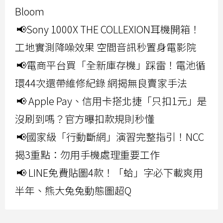
Bloom
📢Sony 1000X THE COLLEXION耳機開箱！
工地實測降噪效果 空間音訊秒置身電影院
📢電商平台買「全新庫存機」踩雷！電池循
環44次還帶維修紀錄 網揭無良賣家手法
📢 Apple Pay、信用卡搭北捷「只扣1元」是
沒刷到嗎？官方曝扣款規則秒懂
📢國家級「行動斷網」演習完整指引！NCC
揭3重點：勿用手機處理重要工作
📢 LINE免費貼圖4款！「蛤」字必下載爽用
半年、熊大兔兔動態圖超Q