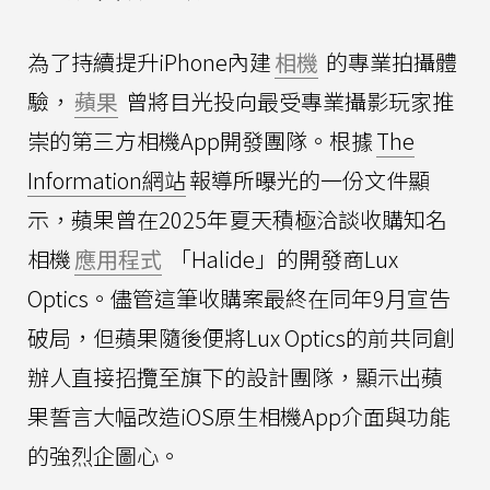
為了持續提升iPhone內建
相機
的專業拍攝體
驗，
蘋果
曾將目光投向最受專業攝影玩家推
崇的第三方相機App開發團隊。根據
The
Information網站
報導所曝光的一份文件顯
示，蘋果曾在2025年夏天積極洽談收購知名
相機
應用程式
「Halide」的開發商Lux
Optics。儘管這筆收購案最終在同年9月宣告
破局，但蘋果隨後便將Lux Optics的前共同創
辦人直接招攬至旗下的設計團隊，顯示出蘋
果誓言大幅改造iOS原生相機App介面與功能
的強烈企圖心。