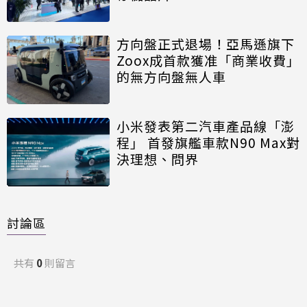
方向盤正式退場！亞馬遜旗下
Zoox成首款獲准「商業收費」
的無方向盤無人車
小米發表第二汽車產品線「澎
程」 首發旗艦車款N90 Max對
決理想、問界
討論區
共有
0
則留言