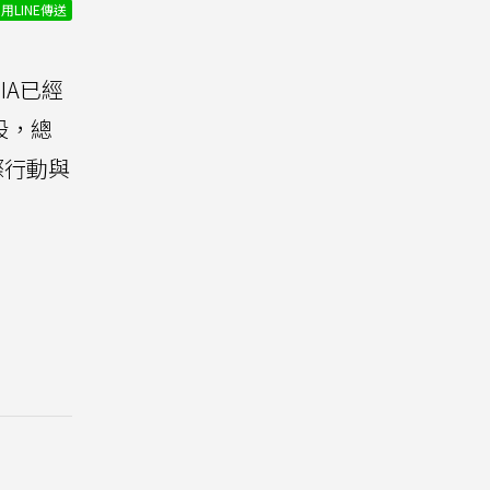
用LINE傳送
IA已經
股，總
際行動與