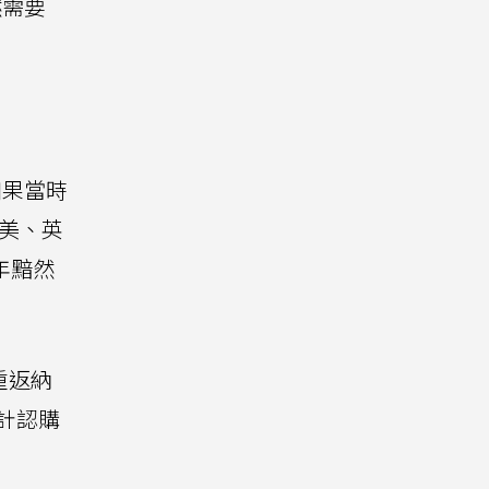
然需要
如果當時
臨美、英
年黯然
重返納
合計認購