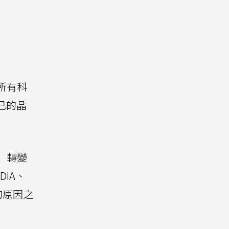
乎所有科
自己的晶
」轉變
IA、
性的原因之