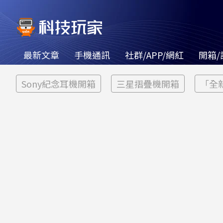
最新文章
手機通訊
社群/APP/網紅
開箱/
Sony紀念耳機開箱
三星摺疊機開箱
「全