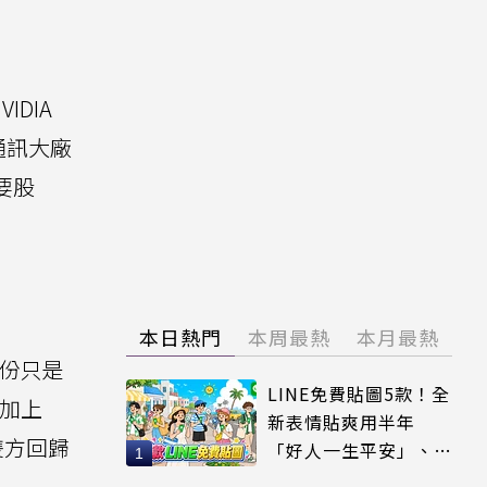
DIA
、通訊大廠
重要股
本日熱門
本周最熱
本月最熱
股份只是
LINE免費貼圖5款！全
，加上
新表情貼爽用半年
雙方回歸
「好人一生平安」、
「好熱」必用