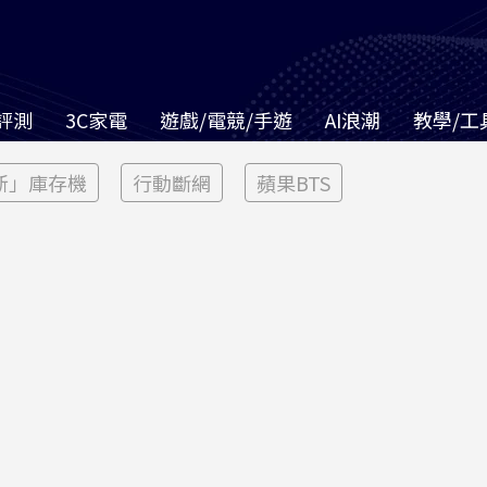
評測
3C家電
遊戲/電競/手遊
AI浪潮
教學/工
新」庫存機
行動斷網
蘋果BTS