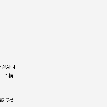
與AI伺
rm架構
的被授權