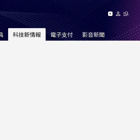
具
科技新情報
電子支付
影音新聞