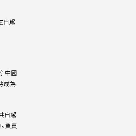
在自駕
等 中國
將成為
供自駕
ta負責