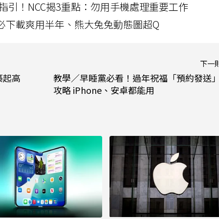
指引！NCC揭3重點：勿用手機處理重要工作
」字必下載爽用半年、熊大兔兔動態圖超Q
下一
築起高
教學／早睡黨必看！過年祝福「預約發送
攻略 iPhone、安卓都能用