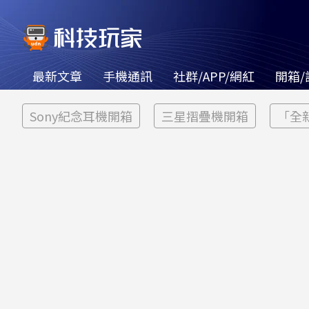
最新文章
手機通訊
社群/APP/網紅
開箱/
Sony紀念耳機開箱
三星摺疊機開箱
「全