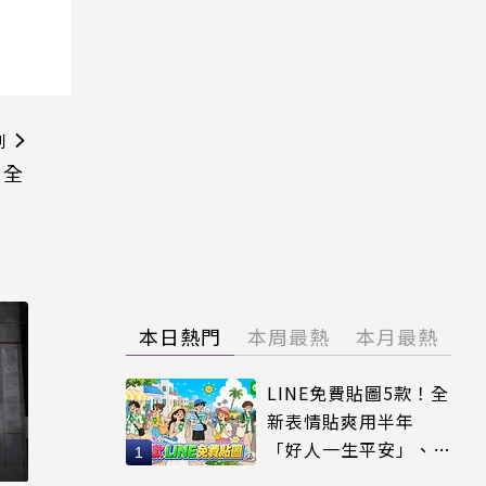
則
」全
本日熱門
本周最熱
本月最熱
LINE免費貼圖5款！全
新表情貼爽用半年
「好人一生平安」、
「好熱」必用