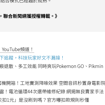
的結合模式已經趨於成熟。
，聯合新聞網獲授權轉載。》
ouTube頻道！
ws按下追蹤，科技玩家好文不漏接！
a開箱！摺痕退散、多工效能 同時爽玩Pokemon GO、Pikmin
LLEXION耳機開箱！工地實測降噪效果 空間音訊秒置身電影
雷！電池循環44次還帶維修紀錄 網揭無良賣家手法
北捷「只扣1元」是沒刷到嗎？官方曝扣款規則秒懂