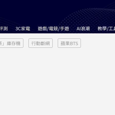
評測
3C家電
遊戲/電競/手遊
AI浪潮
教學/工
新」庫存機
行動斷網
蘋果BTS