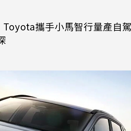
黃！Toyota攜手小馬智行量產自
深