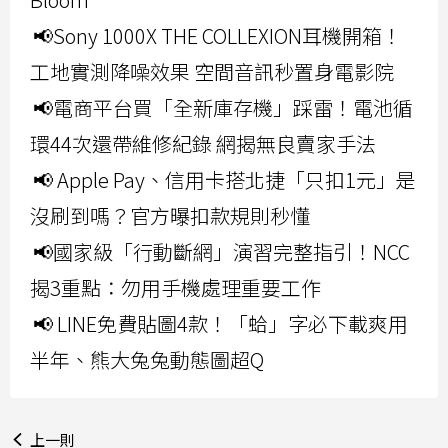
📢Sony 1000X THE COLLEXION耳機開箱！
工地實測降噪效果 空間音訊秒置身電影院
📢電商平台買「全新庫存機」踩雷！電池循
環44次還帶維修紀錄 網揭無良賣家手法
📢 Apple Pay、信用卡搭北捷「只扣1元」是
沒刷到嗎？官方曝扣款規則秒懂
📢國家級「行動斷網」演習完整指引！NCC
揭3重點：勿用手機處理重要工作
📢 LINE免費貼圖4款！「蛤」字必下載爽用
半年、熊大兔兔動態圖超Q
上一則