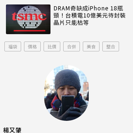
DRAM奇缺成iPhone 18瓶
頸！台積電10億美元待封裝
晶片只能枯等
福袋
價格
比價
合併
美食
整合
楊又肇