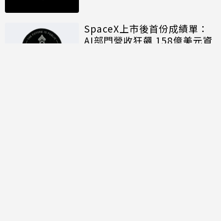
SpaceX上市後首份成績單：
AI部門營收狂飆 158億美元資
本支出揭露算力軍備代價
討論區
共有
0
則留言
規範
回覆