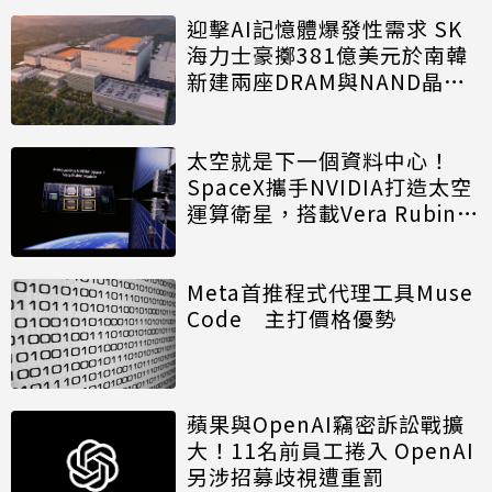
迎擊AI記憶體爆發性需求 SK
海力士豪擲381億美元於南韓
新建兩座DRAM與NAND晶圓
廠
太空就是下一個資料中心！
SpaceX攜手NVIDIA打造太空
運算衛星，搭載Vera Rubin運
算模組
Meta首推程式代理工具Muse
Code 主打價格優勢
蘋果與OpenAI竊密訴訟戰擴
大！11名前員工捲入 OpenAI
另涉招募歧視遭重罰