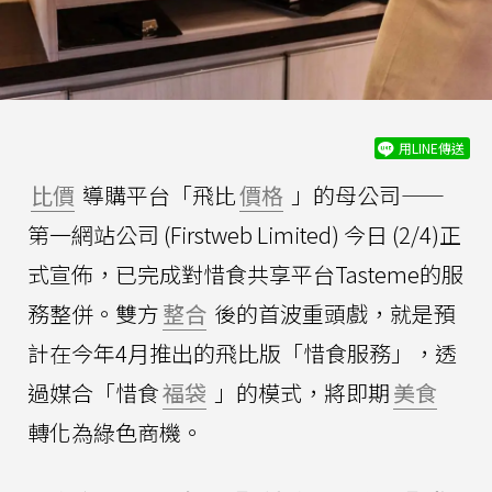
用LINE傳送
比價
導購平台「飛比
價格
」的母公司——
第一網站公司 (Firstweb Limited) 今日 (2/4)正
式宣佈，已完成對惜食共享平台Tasteme的服
務整併。雙方
整合
後的首波重頭戲，就是預
計在今年4月推出的飛比版「惜食服務」，透
過媒合「惜食
福袋
」的模式，將即期
美食
轉化為綠色商機。