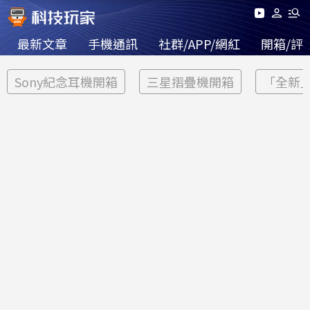
最新文章
手機通訊
社群/APP/網紅
開箱/評
Sony紀念耳機開箱
三星摺疊機開箱
「全新