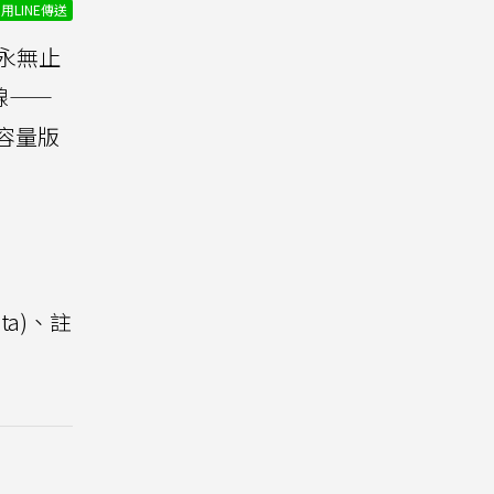
用LINE傳送
永無止
品線——
容量版
a)、註