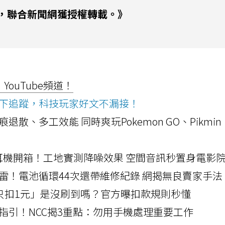
，聯合新聞網獲授權轉載。》
ouTube頻道！
ws按下追蹤，科技玩家好文不漏接！
a開箱！摺痕退散、多工效能 同時爽玩Pokemon GO、Pikmin
LLEXION耳機開箱！工地實測降噪效果 空間音訊秒置身電影
雷！電池循環44次還帶維修紀錄 網揭無良賣家手法
北捷「只扣1元」是沒刷到嗎？官方曝扣款規則秒懂
指引！NCC揭3重點：勿用手機處理重要工作