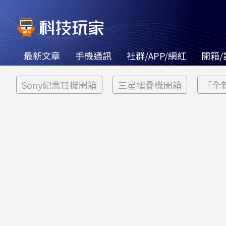
最新文章
手機通訊
社群/APP/網紅
開箱/
Sony紀念耳機開箱
三星摺疊機開箱
「全