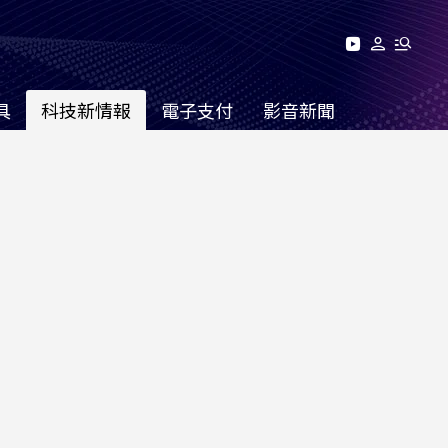
具
科技新情報
電子支付
影音新聞