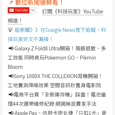
📌 數位新聞搶鮮看！
訂閱《科技玩家》YouTube
頻道！
💡
追新聞》》在Google News按下追蹤，科
技玩家好文不漏接！
📢 Galaxy Z Fold8 Ultra開箱！摺痕退散、多
工效能 同時爽玩Pokemon GO、Pikmin
Bloom
📢Sony 1000X THE COLLEXION耳機開箱！
工地實測降噪效果 空間音訊秒置身電影院
📢電商平台買「全新庫存機」踩雷！電池循
環44次還帶維修紀錄 網揭無良賣家手法
📢 Apple Pay、信用卡搭北捷「只扣1元」是