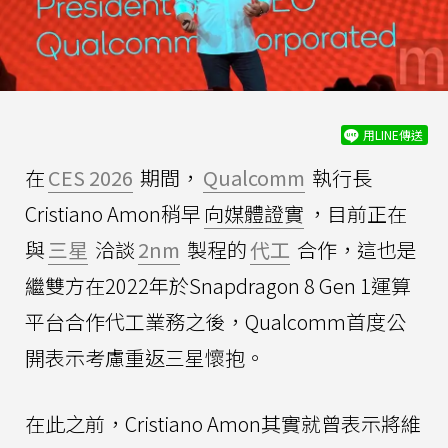
用LINE傳送
在
CES 2026
期間，
Qualcomm
執行長
Cristiano Amon稍早
向媒體證實
，目前正在
與
三星
洽談
2nm
製程的
代工
合作，這也是
繼雙方在2022年於Snapdragon 8 Gen 1運算
平台合作代工業務之後，Qualcomm首度公
開表示考慮重返三星懷抱。
在此之前，Cristiano Amon其實就曾表示將維