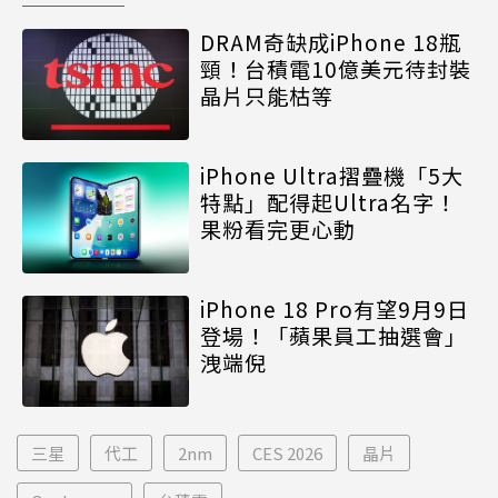
DRAM奇缺成iPhone 18瓶
頸！台積電10億美元待封裝
晶片只能枯等
iPhone Ultra摺疊機「5大
特點」配得起Ultra名字！
果粉看完更心動
iPhone 18 Pro有望9月9日
登場！「蘋果員工抽選會」
洩端倪
三星
代工
2nm
CES 2026
晶片