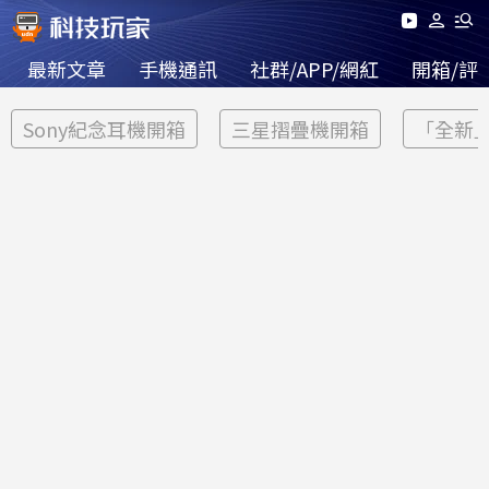
最新文章
手機通訊
社群/APP/網紅
開箱/評
Sony紀念耳機開箱
三星摺疊機開箱
「全新