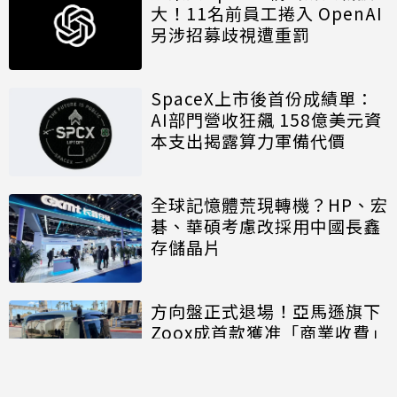
大！11名前員工捲入 OpenAI
另涉招募歧視遭重罰
SpaceX上市後首份成績單：
AI部門營收狂飆 158億美元資
本支出揭露算力軍備代價
全球記憶體荒現轉機？HP、宏
碁、華碩考慮改採用中國長鑫
存儲晶片
方向盤正式退場！亞馬遜旗下
Zoox成首款獲准「商業收費」
的無方向盤無人車