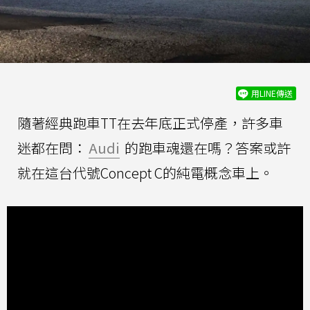
用LINE傳送
隨著經典跑車TT在去年底正式停產，許多車
迷都在問：
Audi
的跑車魂還在嗎？答案或許
就在這台代號Concept C的純電概念車上。