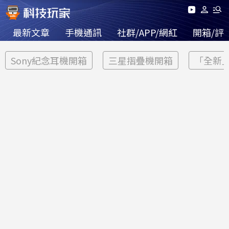
最新文章
手機通訊
社群/APP/網紅
開箱/評
Sony紀念耳機開箱
三星摺疊機開箱
「全新