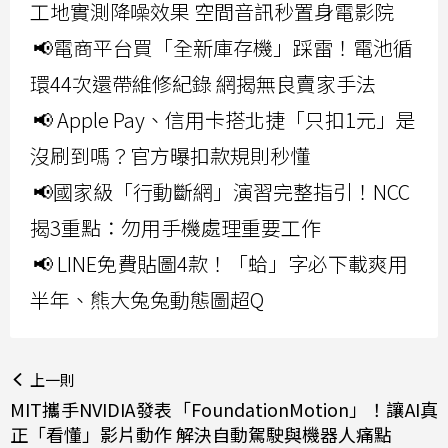
工地實測降噪效果 空間音訊秒置身電影院
📢電商平台買「全新庫存機」踩雷！電池循
環44次還帶維修紀錄 網揭無良賣家手法
📢 Apple Pay、信用卡搭北捷「只扣1元」是
沒刷到嗎？官方曝扣款規則秒懂
📢國家級「行動斷網」演習完整指引！NCC
揭3重點：勿用手機處理重要工作
📢 LINE免費貼圖4款！「蛤」字必下載爽用
半年、熊大兔兔動態圖超Q
上一則
MIT攜手NVIDIA發表「FoundationMotion」！讓AI真
正「看懂」影片動作 解決自動駕駛與機器人痛點