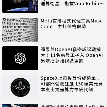
運算衛星，搭載Vera Rubin運
算模組
Meta首推程式代理工具Muse
Code 主打價格優勢
蘋果與OpenAI竊密訴訟戰擴
大！11名前員工捲入 OpenAI
另涉招募歧視遭重罰
SpaceX上市後首份成績單：
AI部門營收狂飆 158億美元資
本支出揭露算力軍備代價
全球記憶體荒現轉機？HP、宏