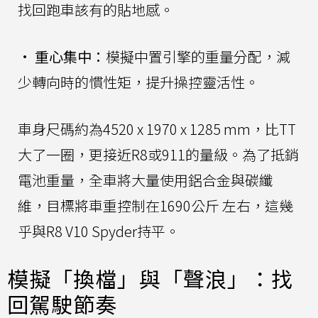
找回跑車該有的貼地感。
•
重心集中：
模擬中置引擎的重量分配，減
少轉向時的慣性矩，提升操控靈活性。
車身尺碼約為4520 x 1970 x 1285 mm，比TT
大了一圈，更接近R8或911的量級。為了抵銷
電池重量，全車將大量使用鋁合金與碳纖
維，目標將車重控制在1690公斤 左右，這幾
乎與R8 V10 Spyder持平。
模擬「換檔」與「聲浪」：找
回駕駛節奏