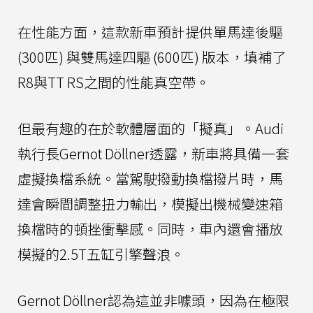
在性能方面，這款新車預計提供單馬達後驅
(300匹) 與雙馬達四驅 (600匹) 版本，填補了
R8與TT RS之間的性能真空帶。
但最有趣的在於軟體層面的「擬真」。Audi
執行長Gernot Döllner透露，新車將具備一套
虛擬換檔系統。當駕駛撥動換檔撥片時，馬
達會瞬間調整扭力輸出，模擬出機械變速箱
換檔時的頓挫衝擊感。同時，車內還會播放
模擬的2.5T五缸引擎聲浪。
Gernot Döllner認為這並非噱頭，因為在極限