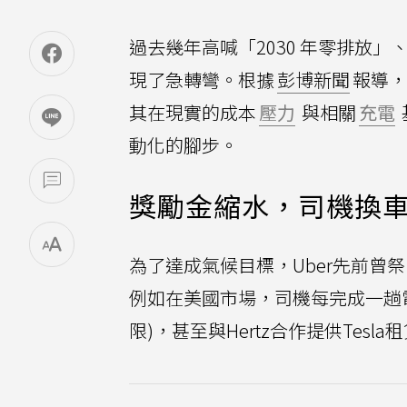
過去幾年高喊「2030 年零排放」
現了急轉彎。根據
彭博新聞
報導，
其在現實的成本
壓力
與相關
充電
動化的腳步。
獎勵金縮水，司機換
為了達成氣候目標，Uber先前曾祭出相當誘
例如在美國市場，司機每完成一趟電
限)，甚至與Hertz合作提供Tesla