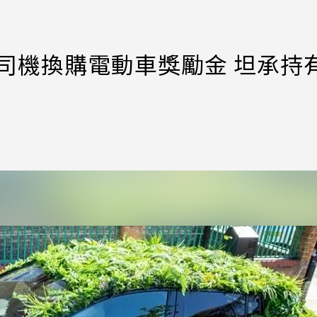
砍司機換購電動車獎勵金 坦承持