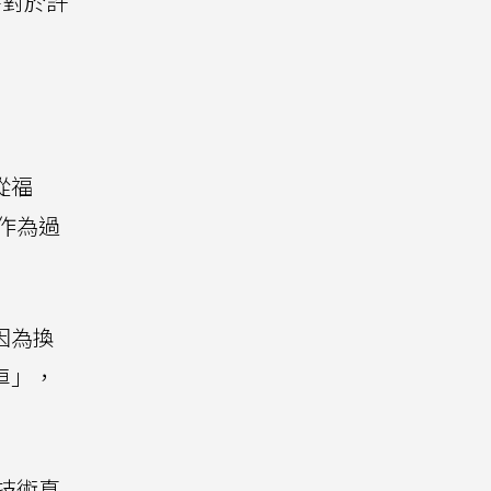
時對於許
從福
 作為過
因為換
車」，
充技術真