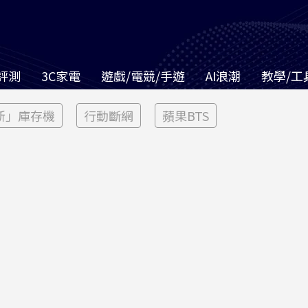
評測
3C家電
遊戲/電競/手遊
AI浪潮
教學/工
新」庫存機
行動斷網
蘋果BTS