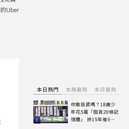
Uber
本日熱門
本周最熱
本月最熱
你敢投資嗎？18歲少
年花5萬「囤貨20條記
憶體」 拚15年後5倍
院
賣出