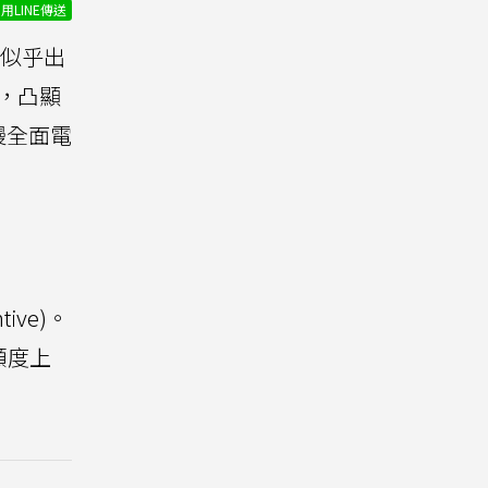
用LINE傳送
似乎出
，凸顯
慢全面電
ive)。
額度上