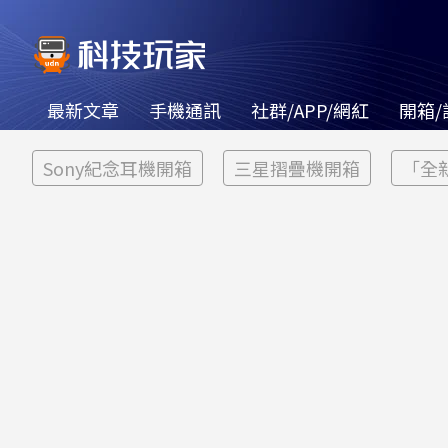
最新文章
手機通訊
社群/APP/網紅
開箱/
Sony紀念耳機開箱
三星摺疊機開箱
「全