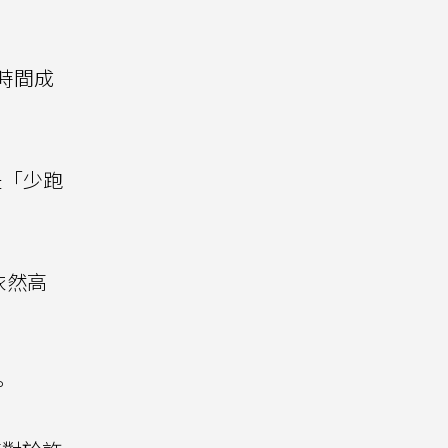
時間成
是「少跑
依然高
。