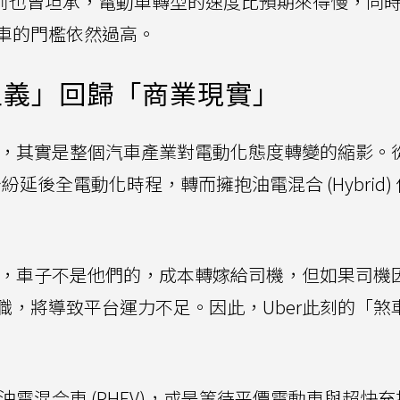
shahi先前也曾坦承，電動車轉型的速度比預期來得慢，同
車的門檻依然過高。
主義」回歸「商業現實」
作，其實是整個汽車產業對電動化態度轉變的縮影。
紛延後全電動化時程，轉而擁抱油電混合 (Hybrid)
來說，車子不是他們的，成本轉嫁給司機，但如果司機
職，將導致平台運力不足。因此，Uber此刻的「煞
油電混合車 (PHEV)，或是等待平價電動車與超快