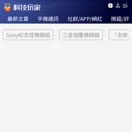
最新文章
手機通訊
社群/APP/網紅
開箱/評
Sony紀念耳機開箱
三星摺疊機開箱
「全新