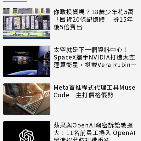
你敢投資嗎？18歲少年花5萬
「囤貨20條記憶體」 拚15年
後5倍賣出
太空就是下一個資料中心！
SpaceX攜手NVIDIA打造太空
運算衛星，搭載Vera Rubin運
算模組
Meta首推程式代理工具Muse
Code 主打價格優勢
蘋果與OpenAI竊密訴訟戰擴
大！11名前員工捲入 OpenAI
另涉招募歧視遭重罰