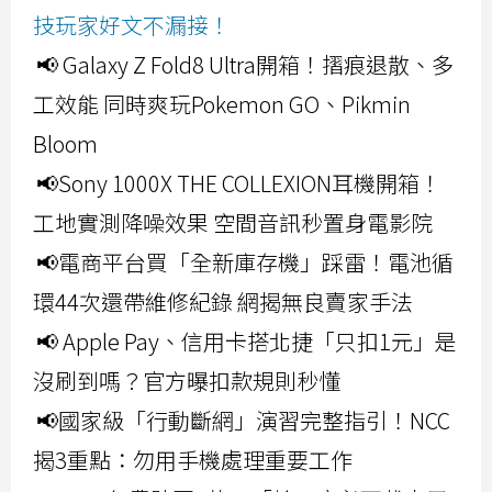
技玩家好文不漏接！
📢 Galaxy Z Fold8 Ultra開箱！摺痕退散、多
工效能 同時爽玩Pokemon GO、Pikmin
Bloom
📢Sony 1000X THE COLLEXION耳機開箱！
工地實測降噪效果 空間音訊秒置身電影院
📢電商平台買「全新庫存機」踩雷！電池循
環44次還帶維修紀錄 網揭無良賣家手法
📢 Apple Pay、信用卡搭北捷「只扣1元」是
沒刷到嗎？官方曝扣款規則秒懂
📢國家級「行動斷網」演習完整指引！NCC
揭3重點：勿用手機處理重要工作