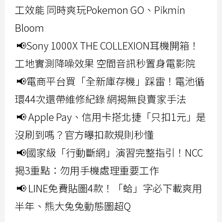
工效能 同時爽玩Pokemon GO、Pikmin
Bloom
📢Sony 1000X THE COLLEXION耳機開箱！
工地實測降噪效果 空間音訊秒置身電影院
📢電商平台買「全新庫存機」踩雷！電池循
環44次還帶維修紀錄 網揭無良賣家手法
📢 Apple Pay、信用卡搭北捷「只扣1元」是
沒刷到嗎？官方曝扣款規則秒懂
📢國家級「行動斷網」演習完整指引！NCC
揭3重點：勿用手機處理重要工作
📢 LINE免費貼圖4款！「蛤」字必下載爽用
半年、熊大兔兔動態圖超Q