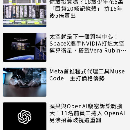
你敢投資嗎？18歲少年花5萬
「囤貨20條記憶體」 拚15年
後5倍賣出
太空就是下一個資料中心！
SpaceX攜手NVIDIA打造太空
運算衛星，搭載Vera Rubin運
算模組
Meta首推程式代理工具Muse
Code 主打價格優勢
蘋果與OpenAI竊密訴訟戰擴
大！11名前員工捲入 OpenAI
另涉招募歧視遭重罰