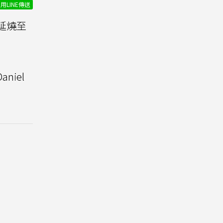
用LINE傳送
延燒至
niel