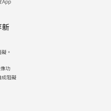
App
等新
阻礙。
鏡像功
繪成阻礙