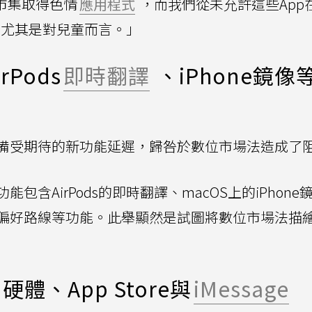
市集取得色情
應用程式
，而我們從未允許這些App在
險，尤其是對兒童而言。」
Pods
即時翻譯
、iPhone鏡像
備受期待的新功能延遲，歸咎於數位市場法造成了
含AirPods的即時翻譯、macOS上的iPhone
偏好路線等功能。此舉顯然是試圖將數位市場法描
、App Store與
iMessage