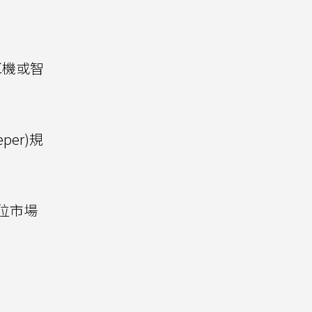
：
耳機或智
per)規
數位市場