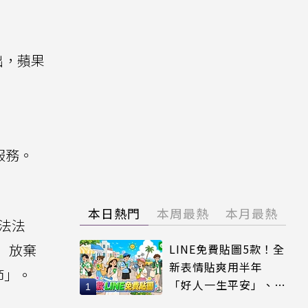
指出，蘋果
」
與服務。
本日熱門
本周最熱
本月最熱
法法
意」放棄
LINE免費貼圖5款！全
新表情貼爽用半年
節」。
「好人一生平安」、
「好熱」必用