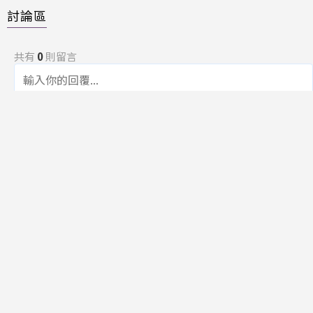
討論區
共有
0
則留言
規範
回覆
還沒有留言，成為第一個發言的人吧！