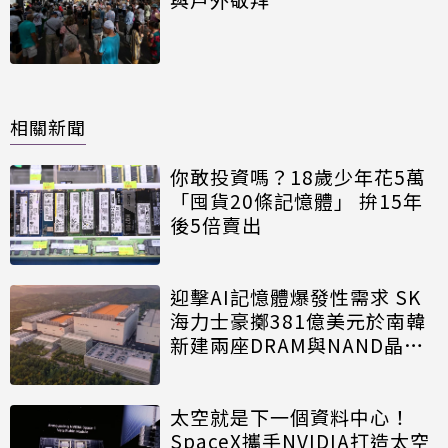
相關新聞
你敢投資嗎？18歲少年花5萬
「囤貨20條記憶體」 拚15年
後5倍賣出
迎擊AI記憶體爆發性需求 SK
海力士豪擲381億美元於南韓
新建兩座DRAM與NAND晶圓
廠
太空就是下一個資料中心！
SpaceX攜手NVIDIA打造太空