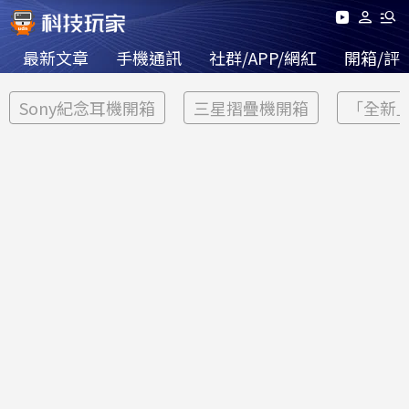
最新文章
手機通訊
社群/APP/網紅
開箱/評
Sony紀念耳機開箱
三星摺疊機開箱
「全新