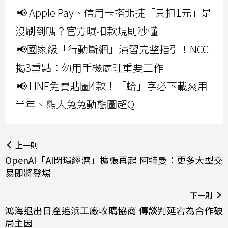
📢 Apple Pay、信用卡搭北捷「只扣1元」是
沒刷到嗎？官方曝扣款規則秒懂
📢國家級「行動斷網」演習完整指引！NCC
揭3重點：勿用手機處理重要工作
📢 LINE免費貼圖4款！「蛤」字必下載爽用
半年、熊大兔兔動態圖超Q
上一則
OpenAI「AI閉環經濟」擴張再起 阿特曼：更多大型交
易即將登場
下一則
鴻海退出日產追浜工廠收購協商 傳談判延宕為合作破
局主因