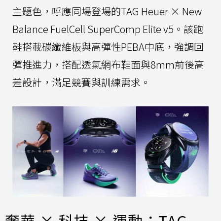
主題色，呼應同場登場的TAG Heuer × New
Balance FuelCell SuperComp Elite v5。該跑
鞋搭載碳纖維板與高彈性PEBA中底，強調回
彈推進力，搭配透氣網布鞋面與8mm前後高
差設計，滿足競賽與訓練需求。
奢華 × 科技 × 運動：TAG