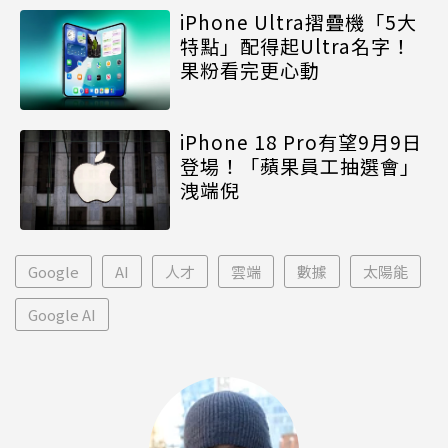
iPhone Ultra摺疊機「5大
特點」配得起Ultra名字！
果粉看完更心動
iPhone 18 Pro有望9月9日
登場！「蘋果員工抽選會」
洩端倪
Google
AI
人才
雲端
數據
太陽能
Google AI