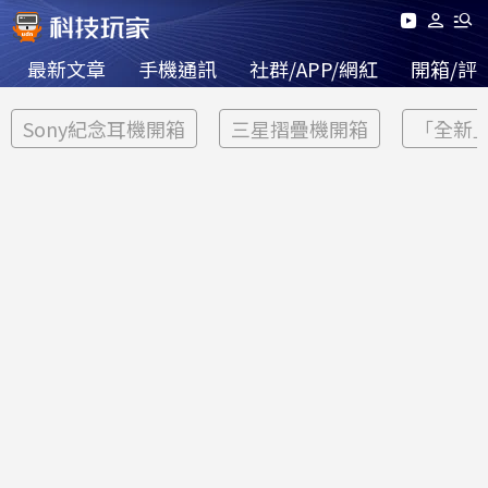
最新文章
手機通訊
社群/APP/網紅
開箱/評
Sony紀念耳機開箱
三星摺疊機開箱
「全新