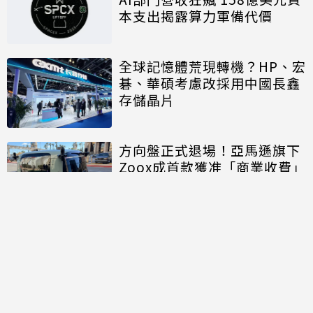
本支出揭露算力軍備代價
全球記憶體荒現轉機？HP、宏
碁、華碩考慮改採用中國長鑫
存儲晶片
方向盤正式退場！亞馬遜旗下
Zoox成首款獲准「商業收費」
的無方向盤無人車
討論區
共有
0
則留言