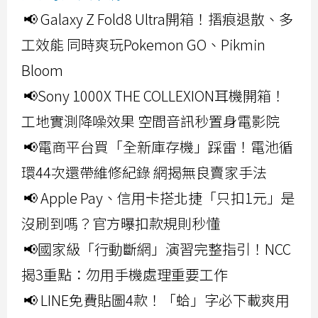
📢 Galaxy Z Fold8 Ultra開箱！摺痕退散、多
工效能 同時爽玩Pokemon GO、Pikmin
Bloom
📢Sony 1000X THE COLLEXION耳機開箱！
工地實測降噪效果 空間音訊秒置身電影院
📢電商平台買「全新庫存機」踩雷！電池循
環44次還帶維修紀錄 網揭無良賣家手法
📢 Apple Pay、信用卡搭北捷「只扣1元」是
沒刷到嗎？官方曝扣款規則秒懂
📢國家級「行動斷網」演習完整指引！NCC
揭3重點：勿用手機處理重要工作
📢 LINE免費貼圖4款！「蛤」字必下載爽用