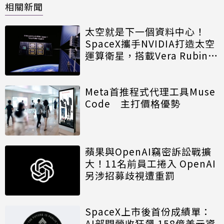
相關新聞
太空就是下一個資料中心！
SpaceX攜手NVIDIA打造太空
運算衛星，搭載Vera Rubin運
算模組
Meta首推程式代理工具Muse
Code 主打價格優勢
蘋果與OpenAI竊密訴訟戰擴
大！11名前員工捲入 OpenAI
另涉招募歧視遭重罰
SpaceX上市後首份成績單：
AI部門營收狂飆 158億美元資