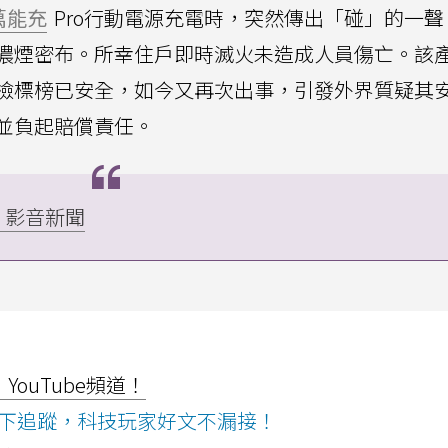
萬能充
Pro行動電源充電時，突然傳出「碰」的一聲
濃煙密布。所幸住戶即時滅火未造成人員傷亡。該
檢標榜已安全，如今又再次出事，引發外界質疑其
並負起賠償責任。
」影音新聞
ouTube頻道！
ws按下追蹤，科技玩家好文不漏接！