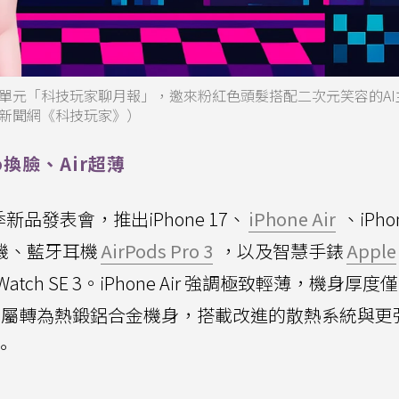
單元「科技玩家聊月報」，邀來粉紅色頭髮搭配二次元笑容的AI
新聞網《科技玩家》）
o換臉、Air超薄
品發表會，推出iPhone 17、
iPhone Air
、iPhon
全新手機、藍牙耳機
AirPods Pro 3
，以及智慧手錶
Apple
pple Watch SE 3。iPhone Air 強調極致輕薄，機身厚度僅
列則從鈦金屬轉為熱鍛鋁合金機身，搭載改進的散熱系統與
。