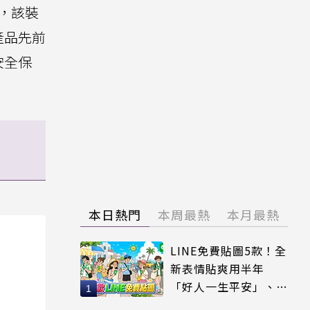
，該裝
產品先前
安全保
本日熱門
本周最熱
本月最熱
LINE免費貼圖5款！全
新表情貼爽用半年
「好人一生平安」、
「好熱」必用