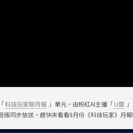
「
科技玩家聊月報
」單元，由粉紅AI主播「
U醬
」
音版同步放送，趕快來看看9月份《科技玩家》月報