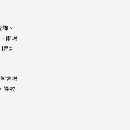
 查詢、
過，兩場
則是創
，當會場
，導致