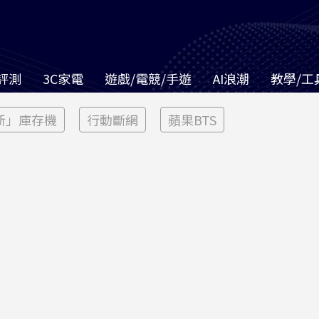
評測
3C家電
遊戲/電競/手遊
AI浪潮
教學/工
新」庫存機
行動斷網
蘋果BTS