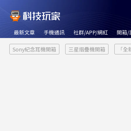
最新文章
手機通訊
社群/APP/網紅
開箱/
Sony紀念耳機開箱
三星摺疊機開箱
「全