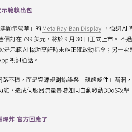
度示範糗出包
內建顯示螢幕」的
Meta Ray-Ban Display
，強調 AI
在 799 美元，將於 9 月 30 日正式上市。 不
是示範 AI 協助烹飪時未能正確啟動指令；另一次
App 視訊通話。
-Fi 網路不穩，而是資源規劃錯誤與「競態條件」漏洞
AI功能，造成伺服器流量暴增如同自動發動DDoS攻擊
爆炸 官方回應了