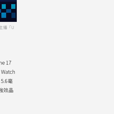
主播「U
e 17
Watch
 5.6毫
更強效晶