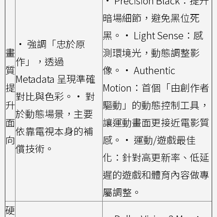
• Precision Black：提升
暗場細節，避免黑位死
黑。
• Light Sense：感
• 強調「忠於原
畫
測環境光，動態調整影
作」，透過
質
像。
• Authentic
Metadata 呈現準確
提
Motion：首個「由創作者
對比與色彩。
• 對
升
驅動」的動態控制工具，
於動態場景，主要
面
讓運動畫面更接近電影質
依靠電視本身的補
向
感。
• 運動/遊戲最佳
償技術。
化：針對高更新率、低延
遲的遊戲和體育內容做專
屬調整。
硬