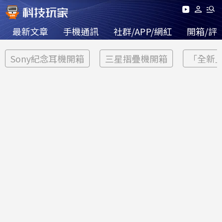
最新文章
手機通訊
社群/APP/網紅
開箱/評
Sony紀念耳機開箱
三星摺疊機開箱
「全新