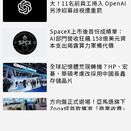
大！11名前員工捲入 OpenAI
另涉招募歧視遭重罰
SpaceX上市後首份成績單：
AI部門營收狂飆 158億美元資
本支出揭露算力軍備代價
全球記憶體荒現轉機？HP、宏
碁、華碩考慮改採用中國長鑫
存儲晶片
方向盤正式退場！亞馬遜旗下
Zoox成首款獲准「商業收費」
的無方向盤無人車