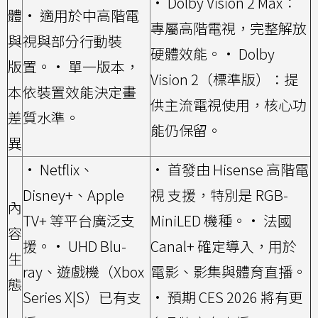
• Dolby Vision 2 Max：
體
• 適用於中高階電
專屬高階電視，完整解放
與
視與部分行動裝
硬體效能。
• Dolby
版
置。
• 單一版本，
Vision 2（標準版）：提
本
依裝置效能決定畫
供主流電視使用，核心功
差
質水準。
能仍保留。
異
• Netflix、
• 首發由 Hisense 高階電
Disney+、Apple
視 支援，特別是 RGB-
內
TV+ 等平台廣泛支
MiniLED 機種。
• 法國
容
援。
• UHD Blu-
Canal+ 確定導入，用於
生
ray、遊戲機（Xbox
電影、影集與體育直播。
態
Series X|S）已有支
• 預期 CES 2026 將有更