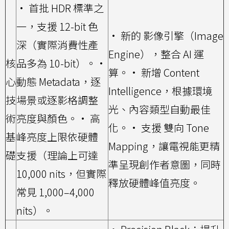
• 首批 HDR 標準之
一，支援 12-bit 色
• 新的 影像引擎（Image
深（實際消費性產
Engine），整合 AI 運
核
品多為 10-bit）。
•
算。
• 新增 Content
心
動態 Metadata，逐
Intelligence，根據環境
技
場景或逐影格調整
光、內容類型自動最佳
術
亮度與顏色。
• 高
化。
• 支援 雙向 Tone
基
峰亮度上限依硬體
Mapping，讓電視能更精
礎
支援（理論上可達
準呈現創作者意圖，同時
10,000 nits，但實際
釋放硬體峰值亮度。
常見 1,000–4,000
nits）。