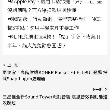
📢 Apple Pay、信用卡搭北捷「只扣1元」是
沒刷到嗎？官方曝扣款規則秒懂
📢國家級「行動斷網」演習完整指引！NCC
揭3重點：勿用手機處理重要工作
📢 LINE免費貼圖4款！「蛤」字必下載爽用
半年、熊大兔兔動態圖超Q
上一則
更便宜！高階掌機KONKR Pocket Fit Elite9月登場 搭
載Snapdragon處理器
下一則
三星推全新Sound Tower派對音響 震撼音效與動態燈
效超炫