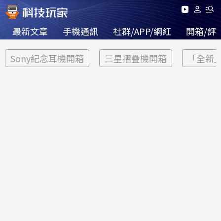
最新文章
手機通訊
社群/APP/網紅
開箱/評
Sony紀念耳機開箱
三星摺疊機開箱
「全新