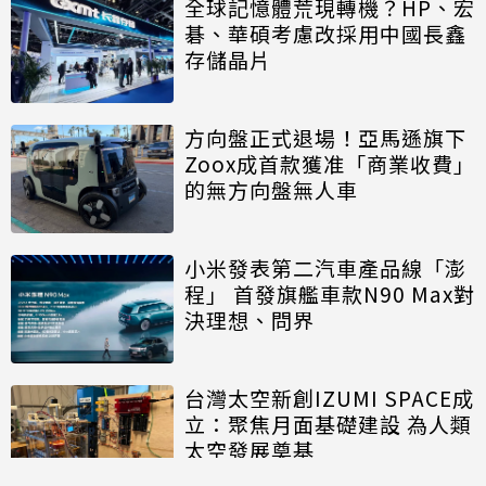
全球記憶體荒現轉機？HP、宏
碁、華碩考慮改採用中國長鑫
存儲晶片
方向盤正式退場！亞馬遜旗下
Zoox成首款獲准「商業收費」
的無方向盤無人車
小米發表第二汽車產品線「澎
程」 首發旗艦車款N90 Max對
決理想、問界
台灣太空新創IZUMI SPACE成
立：聚焦月面基礎建設 為人類
太空發展奠基