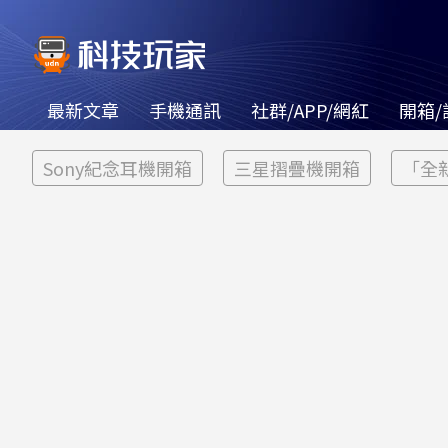
最新文章
手機通訊
社群/APP/網紅
開箱/
Sony紀念耳機開箱
三星摺疊機開箱
「全