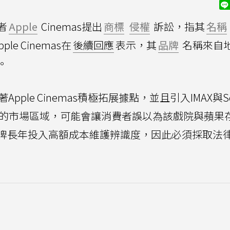
者
Apple
Cinemas提出
商標
侵權
訴訟，指其
名稱
e Cinemas在
後續回應
表示，其
品牌
名稱來自
。
ple Cinemas積極拓展據點，並且引入IMAX與Scr
tore的市場區域，可能會讓消費者誤以為該戲院與蘋果
牌長年投入高額成本維護辨識度，因此必須採取法