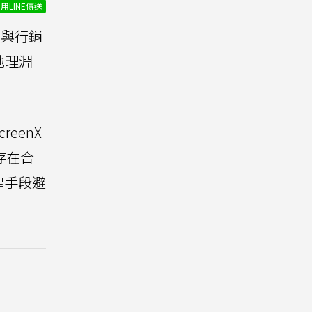
用LINE傳送
與行銷
地理淵
eenX
存在合
律手段避