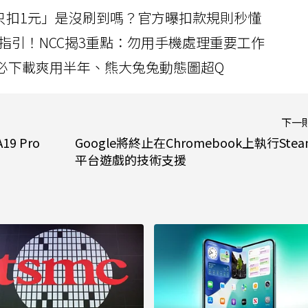
北捷「只扣1元」是沒刷到嗎？官方曝扣款規則秒懂
指引！NCC揭3重點：勿用手機處理重要工作
」字必下載爽用半年、熊大兔兔動態圖超Q
下一
19 Pro
Google將終止在Chromebook上執行Stea
平台遊戲的技術支援