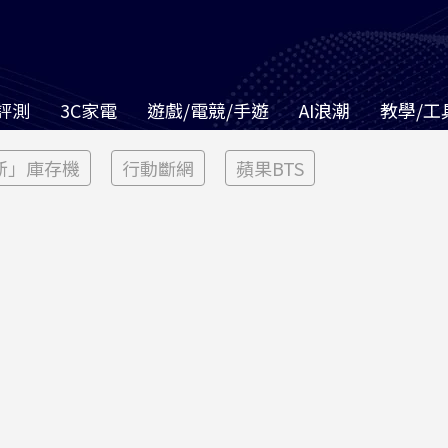
評測
3C家電
遊戲/電競/手遊
AI浪潮
教學/工
新」庫存機
行動斷網
蘋果BTS