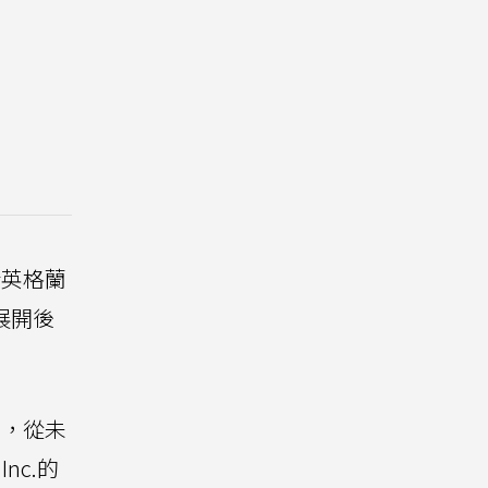
新英格蘭
礎展開後
景，從未
nc.的