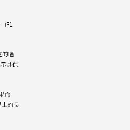
(F1
立的唱
都顯示其保
果而
略上的長