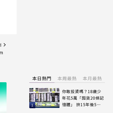
則
m
本日熱門
本周最熱
本月最熱
你敢投資嗎？18歲少
年花5萬「囤貨20條記
憶體」 拚15年後5倍
賣出