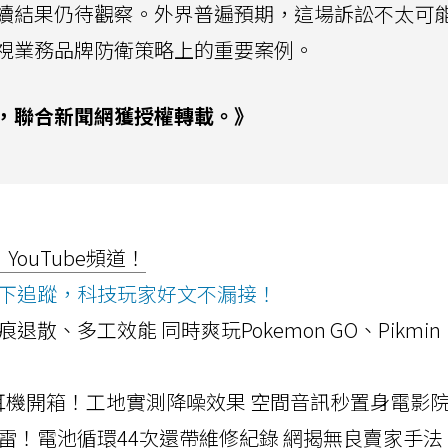
續結果仍待觀察。外界普遍預期，這場訴訟不太可
視業務品牌防衛策略上的重要案例。
，聯合新聞網獲授權轉載。》
ouTube頻道！
ws按下追蹤，科技玩家好文不漏接！
a開箱！摺痕退散、多工效能 同時爽玩Pokemon GO、Pikmin
LLEXION耳機開箱！工地實測降噪效果 空間音訊秒置身電影
雷！電池循環44次還帶維修紀錄 網揭無良賣家手法