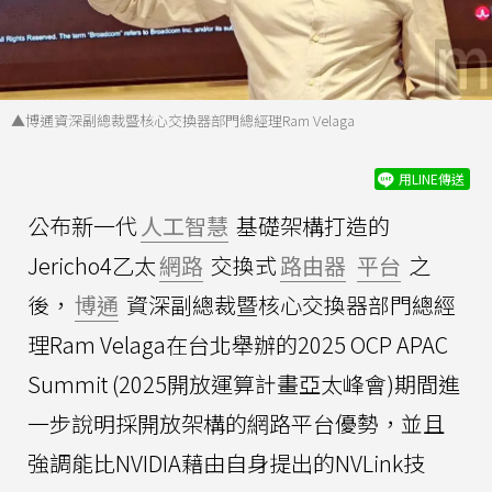
▲博通資深副總裁暨核心交換器部門總經理Ram Velaga
用LINE傳送
公布新一代
人工智慧
基礎架構打造的
Jericho4乙太
網路
交換式
路由器
平台
之
後，
博通
資深副總裁暨核心交換器部門總經
理Ram Velaga在台北舉辦的2025 OCP APAC
Summit (2025開放運算計畫亞太峰會)期間進
一步說明採開放架構的網路平台優勢，並且
強調能比NVIDIA藉由自身提出的NVLink技