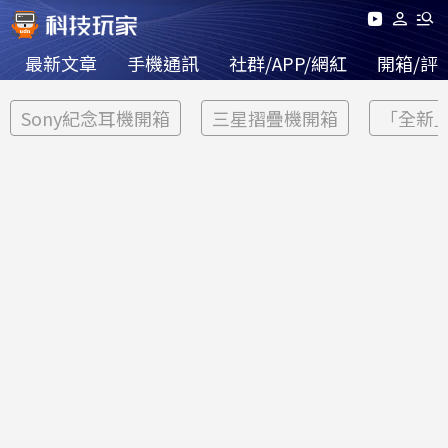
最新文章
手機通訊
社群/APP/網紅
開箱/評
Sony紀念耳機開箱
三星摺疊機開箱
「全新