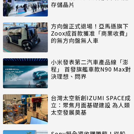
存儲晶片
方向盤正式退場！亞馬遜旗下
Zoox成首款獲准「商業收費」
的無方向盤無人車
小米發表第二汽車產品線「澎
程」 首發旗艦車款N90 Max對
決理想、問界
台灣太空新創IZUMI SPACE成
立：聚焦月面基礎建設 為人類
太空發展奠基
Sony擬全資收購騰龍！從股