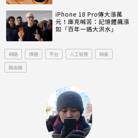
iPhone 18 Pro傳大漲萬
元！庫克喊苦：記憶體飆漲
如「百年一遇大洪水」
網路
博通
平台
人工智慧
頻寬
路由器