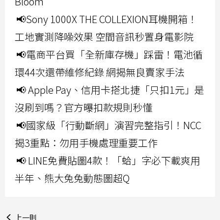
Bloom
📢Sony 1000X THE COLLEXION耳機開箱！
工地實測降噪效果 空間音訊秒置身電影院
📢電商平台買「全新庫存機」踩雷！電池循
環44次還帶維修紀錄 網揭無良賣家手法
📢 Apple Pay、信用卡搭北捷「只扣1元」是
沒刷到嗎？官方曝扣款規則秒懂
📢國家級「行動斷網」演習完整指引！NCC
揭3重點：勿用手機處理重要工作
📢 LINE免費貼圖4款！「蛤」字必下載爽用
半年、熊大兔兔動態圖超Q
上一則